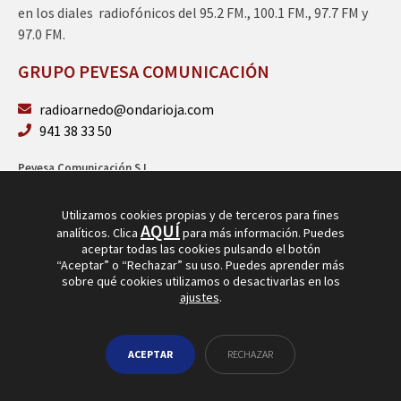
en los diales radiofónicos del 95.2 FM., 100.1 FM., 97.7 FM y
97.0 FM.
GRUPO PEVESA COMUNICACIÓN
radioarnedo@ondarioja.com
941 38 33 50
Pevesa Comunicación S.L.
Sto. Domingo 5, 3º 26580 Arnedo (La Rioja)
B26264101
Utilizamos cookies propias y de terceros para fines
AQUÍ
analíticos. Clica
para más información. Puedes
aceptar todas las cookies pulsando el botón
“Aceptar” o “Rechazar” su uso. Puedes aprender más
sobre qué cookies utilizamos o desactivarlas en los
ajustes
.
© Copyright 2026
Radio Arnedo
ACEPTAR
RECHAZAR