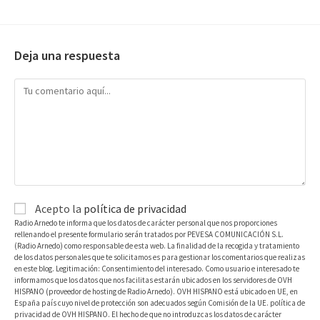
Deja una respuesta
Acepto la
política de privacidad
Radio Arnedo te informa que los datos de carácter personal que nos proporciones
rellenando el presente formulario serán tratados por PEVESA COMUNICACIÓN S.L.
(Radio Arnedo) como responsable de esta web. La finalidad de la recogida y tratamiento
de los datos personales que te solicitamos es para gestionar los comentarios que realizas
en este blog. Legitimación: Consentimiento del interesado. Como usuario e interesado te
informamos que los datos que nos facilitas estarán ubicados en los servidores de OVH
HISPANO (proveedor de hosting de Radio Arnedo). OVH HISPANO está ubicado en UE, en
España país cuyo nivel de protección son adecuados según Comisión de la UE. política de
privacidad de OVH HISPANO. El hecho de que no introduzcas los datos de carácter