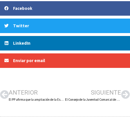
Facebook
Twitter
LinkedIn
Enviar por email
ANTERIOR
SIGUIENTE
El PP afirma que la ampliación de la Escuela Infantil de Arnedo es un compromiso más del presidente Capellán con esta ciudad, frente a la incapacidad y dejadez del PSOE
El Consejo de la Juventud Comarcal de Calahorra lanza «Teatrízate», nuevo espacio para la expresión y la creatividad juvenil