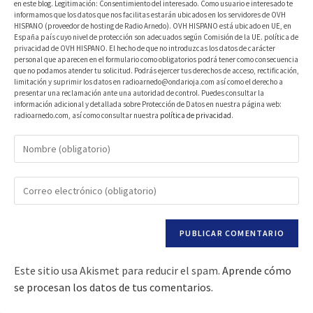
en este blog. Legitimación: Consentimiento del interesado. Como usuario e interesado te
informamos que los datos que nos facilitas estarán ubicados en los servidores de OVH
HISPANO (proveedor de hosting de Radio Arnedo). OVH HISPANO está ubicado en UE, en
España país cuyo nivel de protección son adecuados según Comisión de la UE. política de
privacidad de OVH HISPANO. El hecho de que no introduzcas los datos de carácter
personal que aparecen en el formulario como obligatorios podrá tener como consecuencia
que no podamos atender tu solicitud. Podrás ejercer tus derechos de acceso, rectificación,
limitación y suprimir los datos en radioarnedo@ondarioja.com así como el derecho a
presentar una reclamación ante una autoridad de control. Puedes consultar la
información adicional y detallada sobre Protección de Datos en nuestra página web:
radioarnedo.com, así como consultar nuestra
política de privacidad
.
Este sitio usa Akismet para reducir el spam.
Aprende cómo
se procesan los datos de tus comentarios.