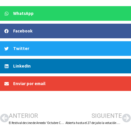
WhatsApp
Facebook
Twitter
LinkedIn
Enviar por email
ANTERIOR
SIGUIENTE
El festival de cine de Arnedo ‘Octubre Corto’ presenta las secciones oficiales de la 27 edición, que duplica la dotación de sus premios
Abierta hasta el 27 de julio la votación popular para elegir el cartel que anunciará las fiestas patronales de Arnedo