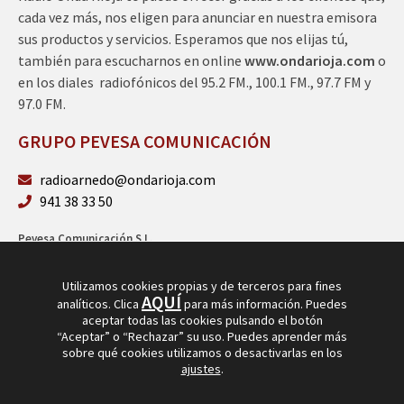
cada vez más, nos eligen para anunciar en nuestra emisora
sus productos y servicios. Esperamos que nos elijas tú,
también para escucharnos en online
www.ondarioja.com
o
en los diales radiofónicos del 95.2 FM., 100.1 FM., 97.7 FM y
97.0 FM.
GRUPO PEVESA COMUNICACIÓN
radioarnedo@ondarioja.com
941 38 33 50
Pevesa Comunicación S.L.
Sto. Domingo 5, 3º 26580 Arnedo (La Rioja)
B26264101
Utilizamos cookies propias y de terceros para fines
AQUÍ
analíticos. Clica
para más información. Puedes
aceptar todas las cookies pulsando el botón
“Aceptar” o “Rechazar” su uso. Puedes aprender más
sobre qué cookies utilizamos o desactivarlas en los
ajustes
.
© Copyright 2026
Radio Arnedo