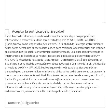
Acepto la
política de privacidad
Radio Arnedo te informa que los datos de carácter personal que nos proporciones
rellenando el presente formulario serán tratados por PEVESA COMUNICACIÓN S.L.
(Radio Arnedo) como responsable de esta web. La finalidad de la recogida y tratamiento
de los datos personales que te solicitamos es para gestionar los comentarios que realizas
en este blog. Legitimación: Consentimiento del interesado. Como usuario e interesado te
informamos que los datos que nos facilitas estarán ubicados en los servidores de OVH
HISPANO (proveedor de hosting de Radio Arnedo). OVH HISPANO está ubicado en UE, en
España país cuyo nivel de protección son adecuados según Comisión de la UE. política de
privacidad de OVH HISPANO. El hecho de que no introduzcas los datos de carácter
personal que aparecen en el formulario como obligatorios podrá tener como consecuencia
que no podamos atender tu solicitud. Podrás ejercer tus derechos de acceso, rectificación,
limitación y suprimir los datos en radioarnedo@ondarioja.com así como el derecho a
presentar una reclamación ante una autoridad de control. Puedes consultar la
información adicional y detallada sobre Protección de Datos en nuestra página web:
radioarnedo.com, así como consultar nuestra
política de privacidad
.