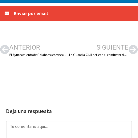
Enviar por email
ANTERIOR
SIGUIENTE
El Ayuntamiento de Calahorra convoca la XI Muestra de Teatro aficionado
La Guardia Civil detiene al conductor de un turismo tras intervenirle 860 euros en billetes falsos
Deja una respuesta