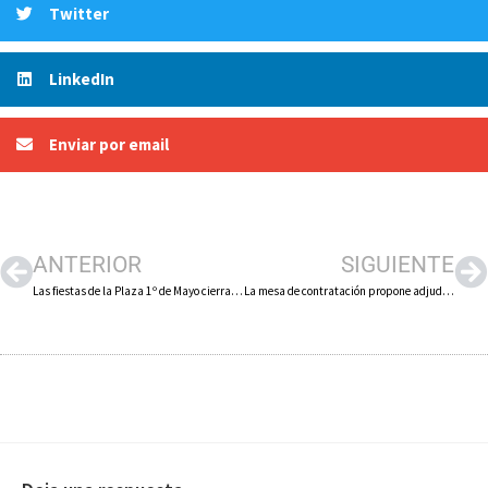
Twitter
LinkedIn
Enviar por email
ANTERIOR
SIGUIENTE
Las fiestas de la Plaza 1º de Mayo cierran el ciclo de fiestas de los barrios de Arnedo
La mesa de contratación propone adjudicar la venta de ‘El Silo’ a la empresa Coblansa por 3´4 millones de euros