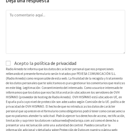
Deja una respuesta
Acepto la
política de privacidad
Radio Arnedo te informa que los datos de carácter personal que nos proporciones
rellenando el presente formulario serán tratados por PEVESA COMUNICACIÓN S.L.
(Radio Arnedo) como responsable de esta web. La finalidad de la recogida y tratamiento
de los datos personales que te solicitamos es para gestionar los comentarios que realizas
en este blog. Legitimación: Consentimiento del interesado. Como usuario e interesado te
informamos que los datos que nos facilitas estarán ubicados en los servidores de OVH
HISPANO (proveedor de hosting de Radio Arnedo). OVH HISPANO está ubicado en UE, en
España país cuyo nivel de protección son adecuados según Comisión de la UE. política de
privacidad de OVH HISPANO. El hecho de que no introduzcas los datos de carácter
personal que aparecen en el formulario como obligatorios podrá tener como consecuencia
que no podamos atender tu solicitud. Podrás ejercer tus derechos de acceso, rectificación,
limitación y suprimir los datos en radioarnedo@ondarioja.com así como el derecho a
presentar una reclamación ante una autoridad de control. Puedes consultar la
información adicional y detallada sobre Protección de Datos en nuestra página web: