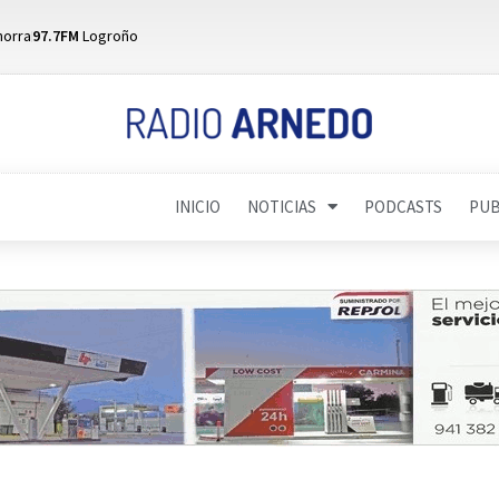
horra
97.7FM
Logroño
INICIO
NOTICIAS
PODCASTS
PUB