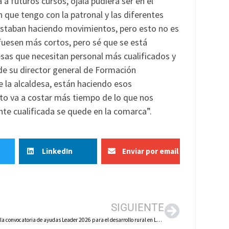
a futuros cursos, ojalá pudiera ser en el
 que tengo con la patronal y las diferentes
 estaban haciendo movimientos, pero esto no es
 fuesen más cortos, pero sé que se está
esas que necesitan personal más cualificados y
 de su director general de Formación
e la alcaldesa, están haciendo esos
 va a costar más tiempo de lo que nos
te cualificada se quede en la comarca”.
LinkedIn
Enviar por email
SIGUIENTE
Publicada la convocatoria de ayudas Leader 2026 para el desarrollo rural en La Rioja Oriental por 1,3 millones de euros