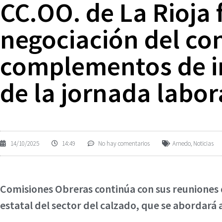
CC.OO. de La Rioja 
negociación del co
complementos de in
de la jornada labor
14/10/2025
14:49
No hay comentarios
Arnedo
,
Noticias
Comisiones Obreras continúa con sus reuniones 
estatal del sector del calzado, que se abordará 