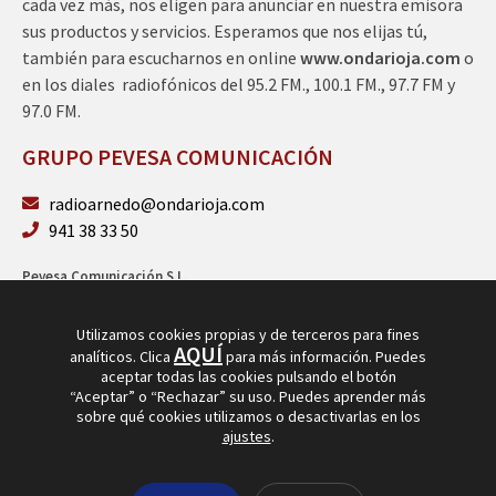
cada vez más, nos eligen para anunciar en nuestra emisora
sus productos y servicios. Esperamos que nos elijas tú,
también para escucharnos en online
www.ondarioja.com
o
en los diales radiofónicos del 95.2 FM., 100.1 FM., 97.7 FM y
97.0 FM.
GRUPO PEVESA COMUNICACIÓN
radioarnedo@ondarioja.com
941 38 33 50
Pevesa Comunicación S.L.
Sto. Domingo 5, 3º 26580 Arnedo (La Rioja)
B26264101
Utilizamos cookies propias y de terceros para fines
AQUÍ
analíticos. Clica
para más información. Puedes
aceptar todas las cookies pulsando el botón
“Aceptar” o “Rechazar” su uso. Puedes aprender más
sobre qué cookies utilizamos o desactivarlas en los
ajustes
.
© Copyright 2026
Radio Arnedo