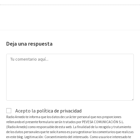
Deja una respuesta
Acepto la
política de privacidad
Radio Arnedo te informa que los datos de carácter personal que nos proporciones
rellenando el presente formulario serán tratados por PEVESA COMUNICACIÓN S.L.
(Radio Arnedo) como responsable de esta web. La finalidad de la recogida y tratamiento
de los datos personales que te solicitamos es para gestionar los comentarios que realizas
en este blog. Legitimación: Consentimiento del interesado. Como usuario e interesado te