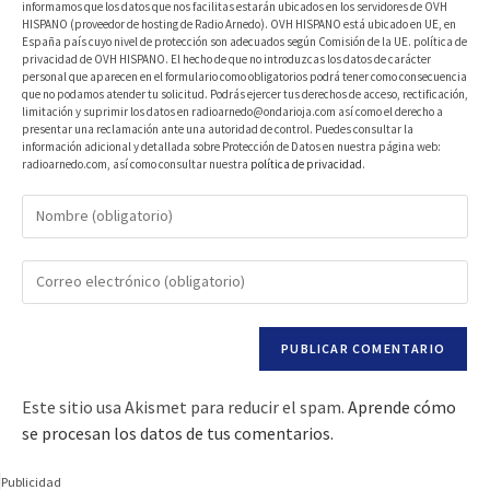
informamos que los datos que nos facilitas estarán ubicados en los servidores de OVH
HISPANO (proveedor de hosting de Radio Arnedo). OVH HISPANO está ubicado en UE, en
España país cuyo nivel de protección son adecuados según Comisión de la UE. política de
privacidad de OVH HISPANO. El hecho de que no introduzcas los datos de carácter
personal que aparecen en el formulario como obligatorios podrá tener como consecuencia
que no podamos atender tu solicitud. Podrás ejercer tus derechos de acceso, rectificación,
limitación y suprimir los datos en radioarnedo@ondarioja.com así como el derecho a
presentar una reclamación ante una autoridad de control. Puedes consultar la
información adicional y detallada sobre Protección de Datos en nuestra página web:
radioarnedo.com, así como consultar nuestra
política de privacidad
.
Este sitio usa Akismet para reducir el spam.
Aprende cómo
se procesan los datos de tus comentarios.
Publicidad