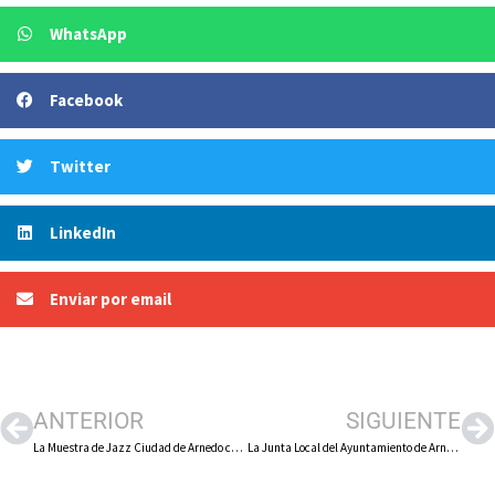
WhatsApp
Facebook
Twitter
LinkedIn
Enviar por email
ANTERIOR
SIGUIENTE
La Muestra de Jazz Ciudad de Arnedo celebra su 18º aniversario reuniendo a algunos de los grandes músicos que han participado en ediciones anteriores
La Junta Local del Ayuntamiento de Arnedo concede licencia a una nueva gasolinera en el polígono El Campillo