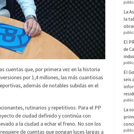
public
La A
la ta
obra
public
El PR
de C
indus
public
 cuentas que, por primera vez en la historia
El Go
versiones por 1,4 millones, las más cuantiosas
seis
deportivas, además de notables subidas en el
infor
resi
public
onantes, rutinarios y repetitivos. Para el PP
La so
oyecto de ciudad definido y continúa con
prime
levado a la ciudad a echar el freno. No son los
conce
public
requiere de cuentas que pongan luces largas a