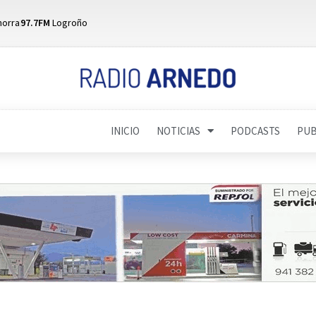
horra
97.7FM
Logroño
INICIO
NOTICIAS
PODCASTS
PUB