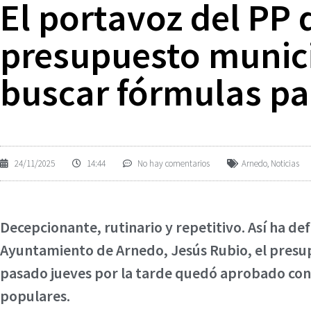
El portavoz del PP 
presupuesto munici
buscar fórmulas par
24/11/2025
14:44
No hay comentarios
Arnedo
,
Noticias
Decepcionante, rutinario y repetitivo. Así ha de
Ayuntamiento de Arnedo, Jesús Rubio, el presup
pasado jueves por la tarde quedó aprobado con l
populares.