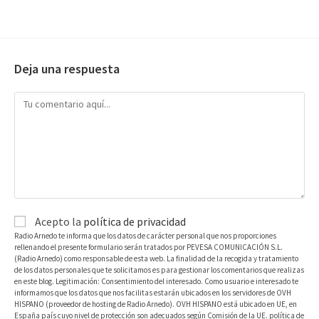
Deja una respuesta
Acepto la
política de privacidad
Radio Arnedo te informa que los datos de carácter personal que nos proporciones
rellenando el presente formulario serán tratados por PEVESA COMUNICACIÓN S.L.
(Radio Arnedo) como responsable de esta web. La finalidad de la recogida y tratamiento
de los datos personales que te solicitamos es para gestionar los comentarios que realizas
en este blog. Legitimación: Consentimiento del interesado. Como usuario e interesado te
informamos que los datos que nos facilitas estarán ubicados en los servidores de OVH
HISPANO (proveedor de hosting de Radio Arnedo). OVH HISPANO está ubicado en UE, en
España país cuyo nivel de protección son adecuados según Comisión de la UE. política de