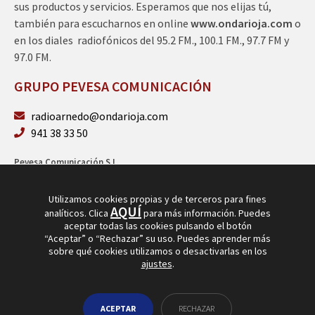
sus productos y servicios. Esperamos que nos elijas tú,
también para escucharnos en online
www.ondarioja.com
o
en los diales radiofónicos del 95.2 FM., 100.1 FM., 97.7 FM y
97.0 FM.
GRUPO PEVESA COMUNICACIÓN
radioarnedo@ondarioja.com
941 38 33 50
Pevesa Comunicación S.L.
Sto. Domingo 5, 3º 26580 Arnedo (La Rioja)
B26264101
Utilizamos cookies propias y de terceros para fines
AQUÍ
analíticos. Clica
para más información. Puedes
aceptar todas las cookies pulsando el botón
“Aceptar” o “Rechazar” su uso. Puedes aprender más
sobre qué cookies utilizamos o desactivarlas en los
ajustes
.
© Copyright 2026
Radio Arnedo
ACEPTAR
RECHAZAR