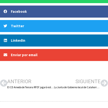
Facebook
Twitter
LinkedIn
Enviar por email
ANTERIOR
SIGUIENTE
El CD Arnedo de Tercera RFEF jugará este domingo 1 de febrero en casa de la Oyonesa tras ganar 2 a 1 al Pradejón
La Junta de Gobierno local de Calahorra concede licencia de obras a la empresa Embalajes Riojanos Algar S.L. para que se instale en el polígono El Recuenco