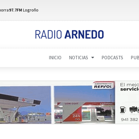
horra
97.7FM
Logroño
INICIO
NOTICIAS
PODCASTS
PUB