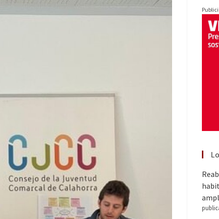
Public
Lo
Reabr
habit
ampl
public