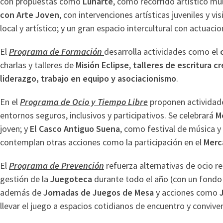
con propuestas como
Lunarte
, como recorrido artístico mul
con Arte Joven
, con intervenciones artísticas juveniles y v
local y artístico; y un gran espacio intercultural con actuac
El
Programa de Formación
desarrolla actividades como el
charlas y talleres de
Misión Eclipse
,
talleres de escritura c
liderazgo, trabajo en equipo y asociacionismo
.
En el
Programa de Ocio y Tiempo Libre
proponen actividade
entornos seguros, inclusivos y participativos. Se celebrará
M
joven; y
El Casco Antiguo Suena
, como festival de música y
contemplan otras acciones como la participación en el
Merc
El
Programa de Prevención
refuerza alternativas de ocio re
gestión de la
Juegoteca
durante todo el año (con un fondo
además de
Jornadas de Juegos de Mesa
y acciones como
llevar el juego a espacios cotidianos de encuentro y conviven