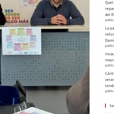
Quel 
repar
del 
public
La pa
refor
Dam
public
Inca
macr
public
Cári
veran
tendr
public
Se