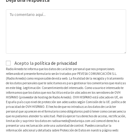
Acepto la
política de privacidad
Radio Arnedo te informa que los datos de carácter personal que nos proporciones
rellenando el presente formulario serán tratados por PEVESA COMUNICACIÓN S.L.
(Radio Arnedo) como responsable de esta web. La finalidad de la recogida y tratamiento
de los datos personales que te solicitamos es para gestionar los comentarios que realizas
en este blog. Legitimación: Consentimiento del interesado. Como usuario e interesado te
informamos que los datos que nos facilitas estarán ubicados en los servidores de OVH
HISPANO (proveedor de hosting de Radio Arnedo). OVH HISPANO está ubicado en UE, en
España país cuyo nivel de protección son adecuados según Comisión de la UE. política de
privacidad de OVH HISPANO. El hecho de que no introduzcas los datos de carácter
personal que aparecen en el formulario como obligatorios podrá tener como consecuencia
que no podamos atender tu solicitud. Podrás ejercer tus derechos de acceso, rectificación,
limitación y suprimir los datos en radioarnedo@ondarioja.com así como el derecho a
presentar una reclamación ante una autoridad de control. Puedes consultar la
información adicional y detallada sobre Protección de Datos en nuestra página web: