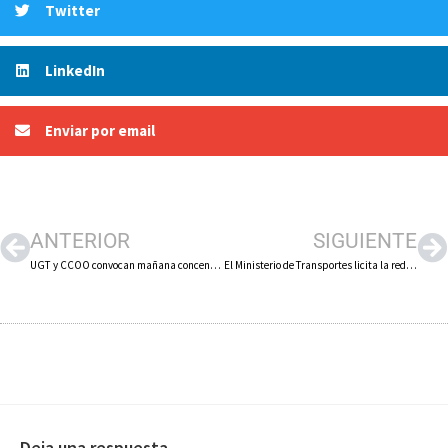
Twitter
LinkedIn
Enviar por email
ANTERIOR
SIGUIENTE
UGT y CCOO convocan mañana concentración a las puertas de Arneplant y anuncian huelga en el sector del calzado a mediados de junio si no hay avances en la negociación del convenio colectivo estatal
El Ministerio de Transportes licita la redacción del proyecto del nuevo enlace de la AP-68 con la N-232 en Aldeanueva de Ebro, que costará 11,2 millones de euros
Deja una respuesta