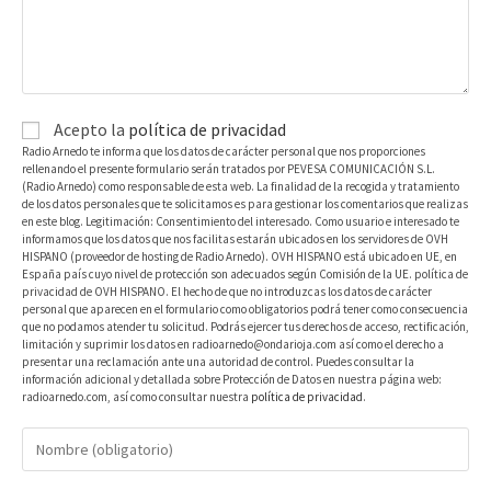
Acepto la
política de privacidad
Radio Arnedo te informa que los datos de carácter personal que nos proporciones
rellenando el presente formulario serán tratados por PEVESA COMUNICACIÓN S.L.
(Radio Arnedo) como responsable de esta web. La finalidad de la recogida y tratamiento
de los datos personales que te solicitamos es para gestionar los comentarios que realizas
en este blog. Legitimación: Consentimiento del interesado. Como usuario e interesado te
informamos que los datos que nos facilitas estarán ubicados en los servidores de OVH
HISPANO (proveedor de hosting de Radio Arnedo). OVH HISPANO está ubicado en UE, en
España país cuyo nivel de protección son adecuados según Comisión de la UE. política de
privacidad de OVH HISPANO. El hecho de que no introduzcas los datos de carácter
personal que aparecen en el formulario como obligatorios podrá tener como consecuencia
que no podamos atender tu solicitud. Podrás ejercer tus derechos de acceso, rectificación,
limitación y suprimir los datos en radioarnedo@ondarioja.com así como el derecho a
presentar una reclamación ante una autoridad de control. Puedes consultar la
información adicional y detallada sobre Protección de Datos en nuestra página web:
radioarnedo.com, así como consultar nuestra
política de privacidad
.