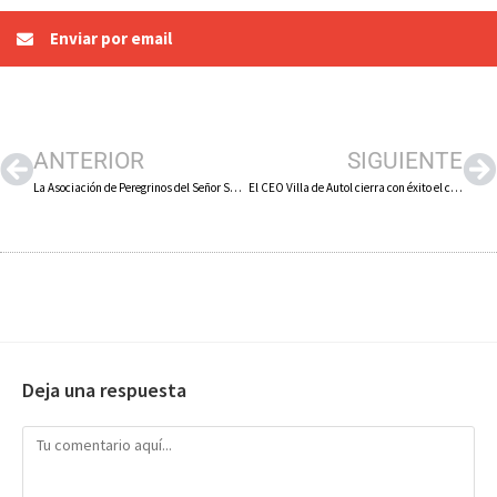
Enviar por email
ANTERIOR
SIGUIENTE
La Asociación de Peregrinos del Señor Santiago de Galicia celebra su trigésimo aniversario con actividades del 22 al 26 de mayo
El CEO Villa de Autol cierra con éxito el cuarto curso del proyecto de innovación educativa «TEAcompaño Despertando Emociones»
Deja una respuesta