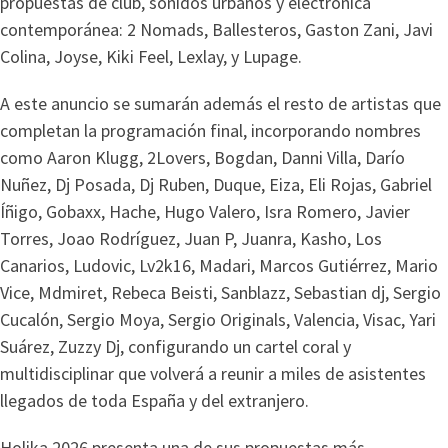
propuestas de club, sonidos urbanos y electrónica
contemporánea: 2 Nomads, Ballesteros, Gaston Zani, Javi
Colina, Joyse, Kiki Feel, Lexlay, y Lupage.
A este anuncio se sumarán además el resto de artistas que
completan la programación final, incorporando nombres
como Aaron Klugg, 2Lovers, Bogdan, Danni Villa, Darío
Nuñez, Dj Posada, Dj Ruben, Duque, Eiza, Eli Rojas, Gabriel
Íñigo, Gobaxx, Hache, Hugo Valero, Isra Romero, Javier
Torres, Joao Rodríguez, Juan P, Juanra, Kasho, Los
Canarios, Ludovic, Lv2k16, Madari, Marcos Gutiérrez, Mario
Vice, Mdmiret, Rebeca Beisti, Sanblazz, Sebastian dj, Sergio
Cucalón, Sergio Moya, Sergio Originals, Valencia, Visac, Yari
Suárez, Zuzzy Dj, configurando un cartel coral y
multidisciplinar que volverá a reunir a miles de asistentes
llegados de toda España y del extranjero.
Holika 2026 presenta una de sus propuestas más