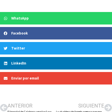
WhatsApp
Facebook
Twitter
LinkedIn
Enviar por email
ANTERIOR
SIGUIENTE
El hospital de Calahorra ampliará sus consultas de 40 a 56 e incorporará un nuevo gimnasio de rehabilitación de 500 metros cuadrados para pacientes adultos y pediátricos
La alcaldesa de Arnedo asegura que se están estudiando todas las alternativas para atender la demanda de plazas de la Escuela de Verano y responde al Partido Popular