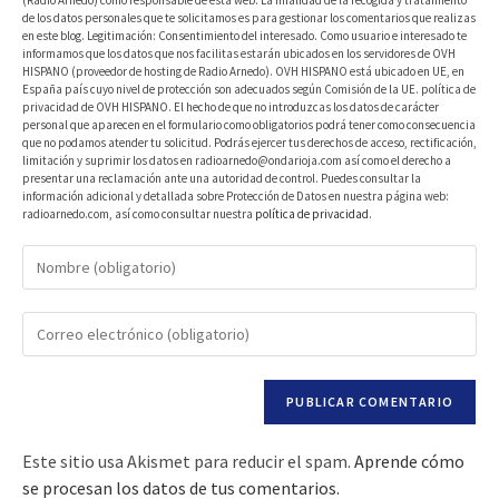
(Radio Arnedo) como responsable de esta web. La finalidad de la recogida y tratamiento
de los datos personales que te solicitamos es para gestionar los comentarios que realizas
en este blog. Legitimación: Consentimiento del interesado. Como usuario e interesado te
informamos que los datos que nos facilitas estarán ubicados en los servidores de OVH
HISPANO (proveedor de hosting de Radio Arnedo). OVH HISPANO está ubicado en UE, en
España país cuyo nivel de protección son adecuados según Comisión de la UE. política de
privacidad de OVH HISPANO. El hecho de que no introduzcas los datos de carácter
personal que aparecen en el formulario como obligatorios podrá tener como consecuencia
que no podamos atender tu solicitud. Podrás ejercer tus derechos de acceso, rectificación,
limitación y suprimir los datos en radioarnedo@ondarioja.com así como el derecho a
presentar una reclamación ante una autoridad de control. Puedes consultar la
información adicional y detallada sobre Protección de Datos en nuestra página web:
radioarnedo.com, así como consultar nuestra
política de privacidad
.
Este sitio usa Akismet para reducir el spam.
Aprende cómo
se procesan los datos de tus comentarios.