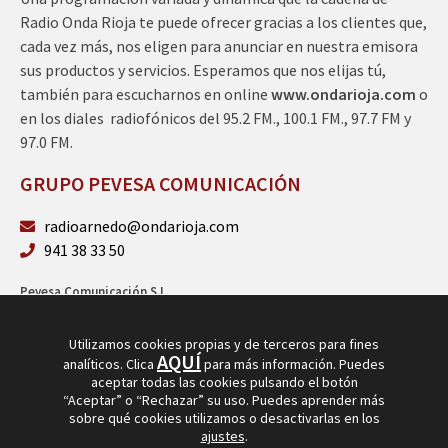
Radio Onda Rioja te puede ofrecer gracias a los clientes que,
cada vez más, nos eligen para anunciar en nuestra emisora
sus productos y servicios. Esperamos que nos elijas tú,
también para escucharnos en online
www.ondarioja.com
o
en los diales radiofónicos del 95.2 FM., 100.1 FM., 97.7 FM y
97.0 FM.
GRUPO PEVESA COMUNICACIÓN
radioarnedo@ondarioja.com
941 38 33 50
Pevesa Comunicación S.L.
Sto. Domingo 5, 3º 26580 Arnedo (La Rioja)
B26264101
Utilizamos cookies propias y de terceros para fines
AQUÍ
analíticos. Clica
para más información. Puedes
aceptar todas las cookies pulsando el botón
“Aceptar” o “Rechazar” su uso. Puedes aprender más
sobre qué cookies utilizamos o desactivarlas en los
ajustes
.