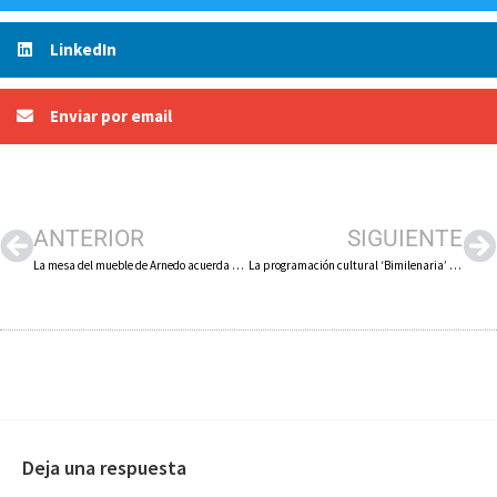
LinkedIn
Enviar por email
ANTERIOR
SIGUIENTE
La mesa del mueble de Arnedo acuerda solicitar la implantación en la ciudad de un grado de Formación Profesional específico para el sector
La programación cultural ‘Bimilenaria’ volverá a dinamizar las noches estivales en Calahorra
Deja una respuesta