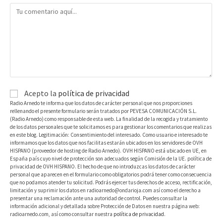
Acepto la
política de privacidad
Radio Arnedo te informa que los datos de carácter personal que nos proporciones
rellenando el presente formulario serán tratados por PEVESA COMUNICACIÓN S.L.
(Radio Arnedo) como responsable de esta web. La finalidad de la recogida y tratamiento
de los datos personales que te solicitamos es para gestionar los comentarios que realizas
en este blog. Legitimación: Consentimiento del interesado. Como usuario e interesado te
informamos que los datos que nos facilitas estarán ubicados en los servidores de OVH
HISPANO (proveedor de hosting de Radio Arnedo). OVH HISPANO está ubicado en UE, en
España país cuyo nivel de protección son adecuados según Comisión de la UE. política de
privacidad de OVH HISPANO. El hecho de que no introduzcas los datos de carácter
personal que aparecen en el formulario como obligatorios podrá tener como consecuencia
que no podamos atender tu solicitud. Podrás ejercer tus derechos de acceso, rectificación,
limitación y suprimir los datos en radioarnedo@ondarioja.com así como el derecho a
presentar una reclamación ante una autoridad de control. Puedes consultar la
información adicional y detallada sobre Protección de Datos en nuestra página web:
radioarnedo.com, así como consultar nuestra
política de privacidad
.