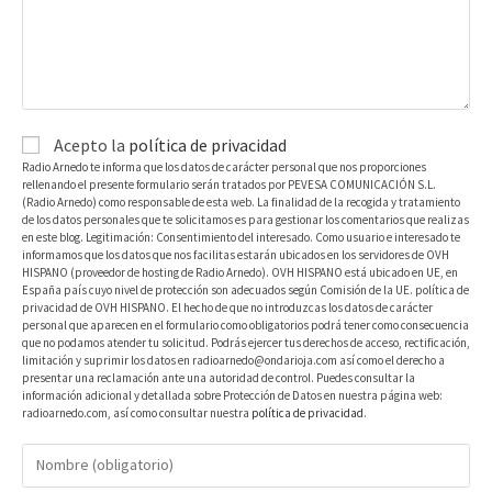
Acepto la
política de privacidad
Radio Arnedo te informa que los datos de carácter personal que nos proporciones
rellenando el presente formulario serán tratados por PEVESA COMUNICACIÓN S.L.
(Radio Arnedo) como responsable de esta web. La finalidad de la recogida y tratamiento
de los datos personales que te solicitamos es para gestionar los comentarios que realizas
en este blog. Legitimación: Consentimiento del interesado. Como usuario e interesado te
informamos que los datos que nos facilitas estarán ubicados en los servidores de OVH
HISPANO (proveedor de hosting de Radio Arnedo). OVH HISPANO está ubicado en UE, en
España país cuyo nivel de protección son adecuados según Comisión de la UE. política de
privacidad de OVH HISPANO. El hecho de que no introduzcas los datos de carácter
personal que aparecen en el formulario como obligatorios podrá tener como consecuencia
que no podamos atender tu solicitud. Podrás ejercer tus derechos de acceso, rectificación,
limitación y suprimir los datos en radioarnedo@ondarioja.com así como el derecho a
presentar una reclamación ante una autoridad de control. Puedes consultar la
información adicional y detallada sobre Protección de Datos en nuestra página web:
radioarnedo.com, así como consultar nuestra
política de privacidad
.