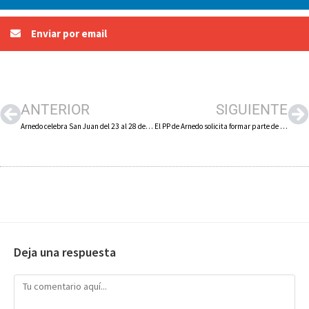
Enviar por email
ANTERIOR
SIGUIENTE
Arnedo celebra San Juan del 23 al 28 de junio con chocolate, verbena y la romería a la explanada de Vico
El PP de Arnedo solicita formar parte de la Mesa de Trabajo del Sector del Mueble
Deja una respuesta