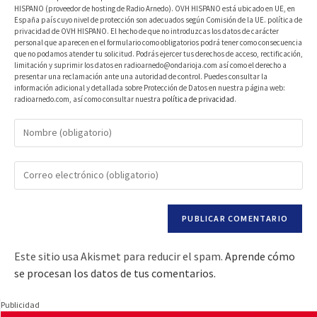
HISPANO (proveedor de hosting de Radio Arnedo). OVH HISPANO está ubicado en UE, en
España país cuyo nivel de protección son adecuados según Comisión de la UE. política de
privacidad de OVH HISPANO. El hecho de que no introduzcas los datos de carácter
personal que aparecen en el formulario como obligatorios podrá tener como consecuencia
que no podamos atender tu solicitud. Podrás ejercer tus derechos de acceso, rectificación,
limitación y suprimir los datos en radioarnedo@ondarioja.com así como el derecho a
presentar una reclamación ante una autoridad de control. Puedes consultar la
información adicional y detallada sobre Protección de Datos en nuestra página web:
radioarnedo.com, así como consultar nuestra
política de privacidad
.
Este sitio usa Akismet para reducir el spam.
Aprende cómo
se procesan los datos de tus comentarios.
Publicidad