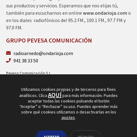
sus productos y servicios. Esperamos que nos elijas tú,
también para escucharnos en online
www.ondarioja.com
o
en los diales radiofónicos del 95.2 FM., 100.1 FM., 97.7 FM y
97.0 FM.
GRUPO PEVESA COMUNICACIÓN
radioarnedo@ondarioja.com
941 38 33 50
Pevesa Comunicación S.L.
Sto. Domingo 5, 3º 26580 Arnedo (La Rioja)
B26264101
Utilizamos cookies propias y de terceros para fines
AQUÍ
analíticos. Clica
para más información. Puedes
aceptar todas las cookies pulsando el botón
“Aceptar” o “Rechazar” su uso. Puedes aprender más
sobre qué cookies utilizamos o desactivarlas en los
ajustes
.
© Copyright 2026
Radio Arnedo
ACEPTAR
RECHAZAR