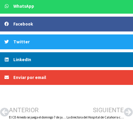
WhatsApp
Facebook
Twitter
LinkedIn
Enviar por email
ANTERIOR
SIGUIENTE
El CD Arnedo se juega el domingo 7 de junio en ‘Sendero’ seguir en el ‘play-off’ de ascenso a 2ª RFEF tras empatar a cero en el campo de la Oyonesa
La directora del Hospital de Calahorra confirma que los alrededor de 18 médicos que se van a incorporar a este centro tendrán en él su actividad y contrato