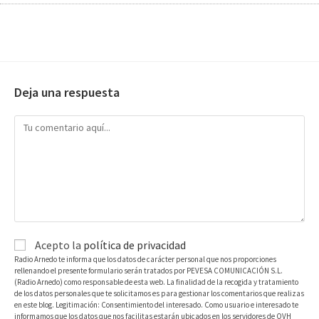
Deja una respuesta
Acepto la
política de privacidad
Radio Arnedo te informa que los datos de carácter personal que nos proporciones
rellenando el presente formulario serán tratados por PEVESA COMUNICACIÓN S.L.
(Radio Arnedo) como responsable de esta web. La finalidad de la recogida y tratamiento
de los datos personales que te solicitamos es para gestionar los comentarios que realizas
en este blog. Legitimación: Consentimiento del interesado. Como usuario e interesado te
informamos que los datos que nos facilitas estarán ubicados en los servidores de OVH