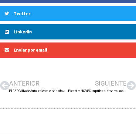
Twitter
LinkedIn
Enviar por email
ANTERIOR
SIGUIENTE
El CEO Villa de Autol celebra el sábado 20 de junio su XVI Maratón de Cuentacuentos
El centro NOVEX impulsa el desarrollo de materiales antibacterianos sostenibles con su proyecto BIOADBACT