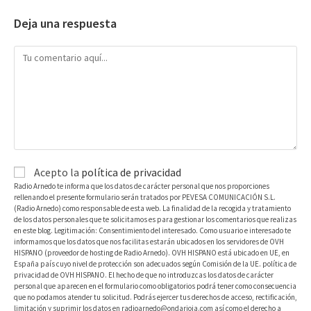
Deja una respuesta
Acepto la
política de privacidad
Radio Arnedo te informa que los datos de carácter personal que nos proporciones
rellenando el presente formulario serán tratados por PEVESA COMUNICACIÓN S.L.
(Radio Arnedo) como responsable de esta web. La finalidad de la recogida y tratamiento
de los datos personales que te solicitamos es para gestionar los comentarios que realizas
en este blog. Legitimación: Consentimiento del interesado. Como usuario e interesado te
informamos que los datos que nos facilitas estarán ubicados en los servidores de OVH
HISPANO (proveedor de hosting de Radio Arnedo). OVH HISPANO está ubicado en UE, en
España país cuyo nivel de protección son adecuados según Comisión de la UE. política de
privacidad de OVH HISPANO. El hecho de que no introduzcas los datos de carácter
personal que aparecen en el formulario como obligatorios podrá tener como consecuencia
que no podamos atender tu solicitud. Podrás ejercer tus derechos de acceso, rectificación,
limitación y suprimir los datos en radioarnedo@ondarioja.com así como el derecho a