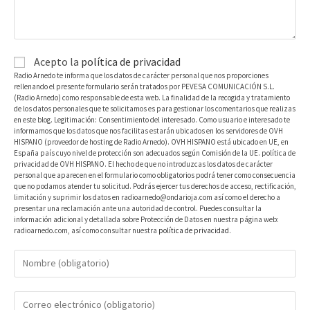
Acepto la
política de privacidad
Radio Arnedo te informa que los datos de carácter personal que nos proporciones
rellenando el presente formulario serán tratados por PEVESA COMUNICACIÓN S.L.
(Radio Arnedo) como responsable de esta web. La finalidad de la recogida y tratamiento
de los datos personales que te solicitamos es para gestionar los comentarios que realizas
en este blog. Legitimación: Consentimiento del interesado. Como usuario e interesado te
informamos que los datos que nos facilitas estarán ubicados en los servidores de OVH
HISPANO (proveedor de hosting de Radio Arnedo). OVH HISPANO está ubicado en UE, en
España país cuyo nivel de protección son adecuados según Comisión de la UE. política de
privacidad de OVH HISPANO. El hecho de que no introduzcas los datos de carácter
personal que aparecen en el formulario como obligatorios podrá tener como consecuencia
que no podamos atender tu solicitud. Podrás ejercer tus derechos de acceso, rectificación,
limitación y suprimir los datos en radioarnedo@ondarioja.com así como el derecho a
presentar una reclamación ante una autoridad de control. Puedes consultar la
información adicional y detallada sobre Protección de Datos en nuestra página web:
radioarnedo.com, así como consultar nuestra
política de privacidad
.