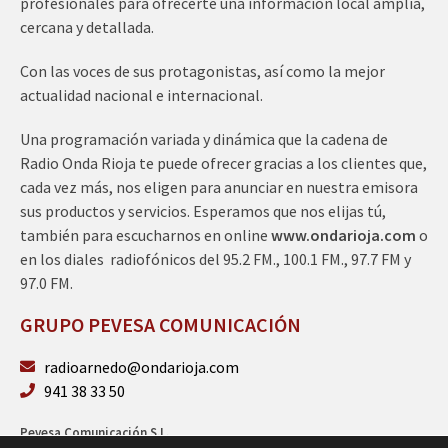
profesionales para ofrecerte una información local amplia,
cercana y detallada.
Con las voces de sus protagonistas, así como la mejor
actualidad nacional e internacional.
Una programación variada y dinámica que la cadena de
Radio Onda Rioja te puede ofrecer gracias a los clientes que,
cada vez más, nos eligen para anunciar en nuestra emisora
sus productos y servicios. Esperamos que nos elijas tú,
también para escucharnos en online
www.ondarioja.com
o
en los diales radiofónicos del 95.2 FM., 100.1 FM., 97.7 FM y
97.0 FM.
GRUPO PEVESA COMUNICACIÓN
radioarnedo@ondarioja.com
941 38 33 50
Pevesa Comunicación S.L.