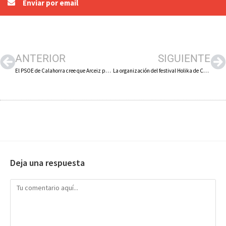
Enviar por email
ANTERIOR
SIGUIENTE
El PSOE de Calahorra cree que Arceiz presenta el balance de tres años perdidos, presume de proyectos heredados y da la espalda a los problemas más importantes como vivienda, aparcamiento y hospital
La organización del festival Holika de Calahorra cifra los asistentes en unos 100.000 y el impacto económico en 47 millones de euros
Deja una respuesta