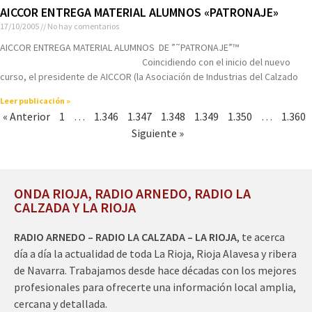
AICCOR ENTREGA MATERIAL ALUMNOS «PATRONAJE»
17/10/2005
No hay comentarios
AICCOR ENTREGA MATERIAL ALUMNOS DE ”˜PATRONAJE”™
Coincidiendo con el inicio del nuevo
curso, el presidente de AICCOR (la Asociación de Industrias del Calzado
Leer publicación »
« Anterior
1
…
1.346
1.347
1.348
1.349
1.350
…
1.360
Siguiente »
ONDA RIOJA, RADIO ARNEDO, RADIO LA
CALZADA Y LA RIOJA
RADIO ARNEDO – RADIO LA CALZADA – LA RIOJA
, te acerca
día a día la actualidad de toda La Rioja, Rioja Alavesa y ribera
de Navarra. Trabajamos desde hace décadas con los mejores
profesionales para ofrecerte una información local amplia,
cercana y detallada.