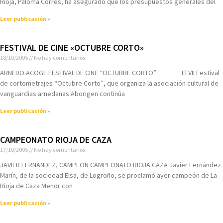
Rioja, Paloma Corres, ha asegurado que los presupuestos generales del
Leer publicación »
FESTIVAL DE CINE «OCTUBRE CORTO»
18/10/2005
No hay comentarios
ARNEDO ACOGE FESTIVAL DE CINE “OCTUBRE CORTO” El VII Festival
de cortometrajes “Octubre Corto”, que organiza la asociación cultural de
vanguardias arnedanas Aborigen continúa
Leer publicación »
CAMPEONATO RIOJA DE CAZA
17/10/2005
No hay comentarios
JAVIER FERNANDEZ, CAMPEON CAMPEONATO RIOJA CAZA Javier Fernández
Marí­n, de la sociedad Elsa, de Logroño, se proclamó ayer campeón de La
Rioja de Caza Menor con
Leer publicación »