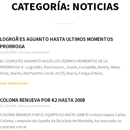
CATEGORÍA: NOTICIAS
LOGROÃ‘ES AGUANTO HASTA ULTIMOS MOMENTOS
PRORROGA
21/10/2005
No hay comentarios
EL LOGROí‘ÉS AGUANTÓ HASTA LOS íšLTIMOS MOMENTOS DE LA
PRÓRROGA 0.- Logroñés: Dorronsoro, Zuasti, Costanilla, Benito, Manu
Arias, Nacho, Del Puente (Jordi, m.57), Ibarra, Furiga (Otero,
Leer publicación »
COLOMA RENUEVA POR K2 HASTA 2008
21/10/2005
No hay comentarios
COLOMA RENUEVA POR EL EQUIPO K2 HASTA 2008 El ciclista riojano Carlos
Coloma, campeón de España de Bicicleta de Montaña, ha renovado su
contrato con el