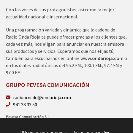
Con las voces de sus protagonistas, así como la mejor
actualidad nacional e internacional.
Una programación variada y dinámica que la cadena de
Radio Onda Rioja te puede ofrecer gracias a los clientes que,
cada vez más, nos eligen para anunciar en nuestra emisora
sus productos y servicios. Esperamos que nos elijas tú,
también para escucharnos en online
www.ondarioja.com
o
en los diales radiofónicos del 95.2 FM., 100.1 FM., 97.7 FM y
97.0 FM.
GRUPO PEVESA COMUNICACIÓN
radioarnedo@ondarioja.com
941 38 33 50
Pevesa Comunicación S.L.
Sto. Domingo 5, 3º 26580 Arnedo (La Rioja)
B26264101
Utilizamos cookies propias y de terceros para fines