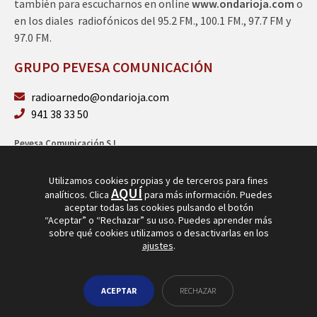
también para escucharnos en online
www.ondarioja.com
o
en los diales radiofónicos del 95.2 FM., 100.1 FM., 97.7 FM y
97.0 FM.
GRUPO PEVESA COMUNICACIÓN
radioarnedo@ondarioja.com
941 38 33 50
Pevesa Comunicación S.L.
Sto. Domingo 5, 3º 26580 Arnedo (La Rioja)
B26264101
Utilizamos cookies propias y de terceros para fines
AQUÍ
analíticos. Clica
para más información. Puedes
aceptar todas las cookies pulsando el botón
“Aceptar” o “Rechazar” su uso. Puedes aprender más
sobre qué cookies utilizamos o desactivarlas en los
ajustes
.
© Copyright 2026
Radio Arnedo
ACEPTAR
RECHAZAR