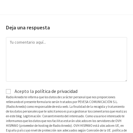
Deja una respuesta
Acepto la
política de privacidad
Radio Arnedo te informa que los datos de carácter personal que nos proporciones
rellenando el presente formulario serán tratados por PEVESA COMUNICACIÓN S.L.
(Radio Arnedo) como responsable de esta web. La finalidad de la recogida y tratamiento
de los datos personales que te solicitamos es para gestionar los comentarios que realizas
en este blog. Legitimación: Consentimiento del interesado. Como usuario e interesado te
informamos que los datos que nos facilitas estarán ubicados en los servidores de OVH
HISPANO (proveedor de hosting de Radio Arnedo). OVH HISPANO está ubicado en UE, en
España país cuyo nivel de protección son adecuados según Comisión de la UE. política de