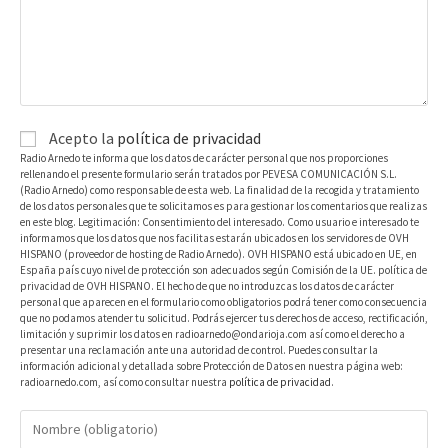
Acepto la
política de privacidad
Radio Arnedo te informa que los datos de carácter personal que nos proporciones
rellenando el presente formulario serán tratados por PEVESA COMUNICACIÓN S.L.
(Radio Arnedo) como responsable de esta web. La finalidad de la recogida y tratamiento
de los datos personales que te solicitamos es para gestionar los comentarios que realizas
en este blog. Legitimación: Consentimiento del interesado. Como usuario e interesado te
informamos que los datos que nos facilitas estarán ubicados en los servidores de OVH
HISPANO (proveedor de hosting de Radio Arnedo). OVH HISPANO está ubicado en UE, en
España país cuyo nivel de protección son adecuados según Comisión de la UE. política de
privacidad de OVH HISPANO. El hecho de que no introduzcas los datos de carácter
personal que aparecen en el formulario como obligatorios podrá tener como consecuencia
que no podamos atender tu solicitud. Podrás ejercer tus derechos de acceso, rectificación,
limitación y suprimir los datos en radioarnedo@ondarioja.com así como el derecho a
presentar una reclamación ante una autoridad de control. Puedes consultar la
información adicional y detallada sobre Protección de Datos en nuestra página web:
radioarnedo.com, así como consultar nuestra
política de privacidad
.