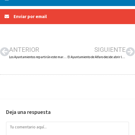
Enviar por email
ANTERIOR
SIGUIENTE
Los Ayuntamientos repartirán este martes 9 de junio mascarillas conmemorativas del Día de La Rioja de la campaña «Gracias a ti, nada borrará nuestra sonrisa»
El Ayuntamiento de Alfaro decide abrir las piscinas municipales de La Molineta a partir del 1 de julio
Deja una respuesta