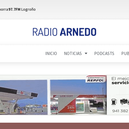
horra
97.7FM
Logroño
INICIO
NOTICIAS
PODCASTS
PUB