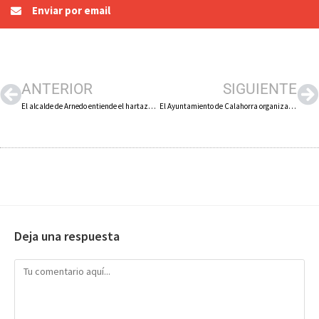
Enviar por email
ANTERIOR
SIGUIENTE
El alcalde de Arnedo entiende el hartazgo pero cree necesarias las medidas en La Rioja para frenar la tercera ola de Covid-19
El Ayuntamiento de Calahorra organizará concursos de Carnaval «on line» individuales y para familias
Deja una respuesta