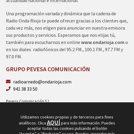
actualidad nacional e internacional.
Una programación variada y dinámica que la cadena de
Radio Onda Rioja te puede ofrecer gracias a los clientes que,
cada vez más, nos eligen para anunciar en nuestra emisora
sus productos y servicios. Esperamos que nos elijas tú,
también para escucharnos en online
www.ondarioja.com
o
en los diales radiofónicos del 95.2 FM., 100.1 FM., 97.7 FM y
97.0 FM.
GRUPO PEVESA COMUNICACIÓN
radioarnedo@ondarioja.com
941 38 33 50
Pevesa Comunicación S.L.
Sto. Domingo 5, 3º 26580 Arnedo (La Rioja)
B26264101
Utilizamos cookies propias y de terceros para fines
AQUÍ
analíticos. Clica
para más información. Puedes
aceptar todas las cookies pulsando el botón
“Aceptar” o “Rechazar” su uso. Puedes aprender más