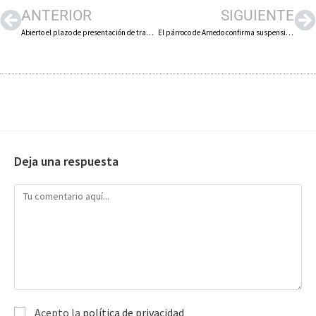
ANTERIOR
SIGUIENTE
Abierto el plazo de presentación de trabajos a los concursos literarios y premio de investigación de Arnedo
El párroco de Arnedo confirma suspensión procesiones de Semana Santa y anuncia la celebración del 460 aniversario llegada de las Clarisas
Deja una respuesta
Acepto la
política de privacidad