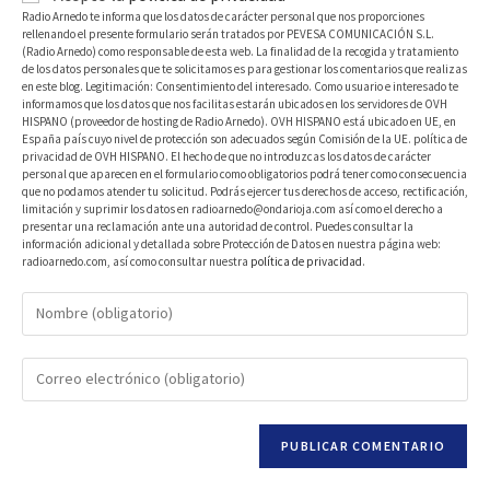
Radio Arnedo te informa que los datos de carácter personal que nos proporciones
rellenando el presente formulario serán tratados por PEVESA COMUNICACIÓN S.L.
(Radio Arnedo) como responsable de esta web. La finalidad de la recogida y tratamiento
de los datos personales que te solicitamos es para gestionar los comentarios que realizas
en este blog. Legitimación: Consentimiento del interesado. Como usuario e interesado te
informamos que los datos que nos facilitas estarán ubicados en los servidores de OVH
HISPANO (proveedor de hosting de Radio Arnedo). OVH HISPANO está ubicado en UE, en
España país cuyo nivel de protección son adecuados según Comisión de la UE. política de
privacidad de OVH HISPANO. El hecho de que no introduzcas los datos de carácter
personal que aparecen en el formulario como obligatorios podrá tener como consecuencia
que no podamos atender tu solicitud. Podrás ejercer tus derechos de acceso, rectificación,
limitación y suprimir los datos en radioarnedo@ondarioja.com así como el derecho a
presentar una reclamación ante una autoridad de control. Puedes consultar la
información adicional y detallada sobre Protección de Datos en nuestra página web:
radioarnedo.com, así como consultar nuestra
política de privacidad
.