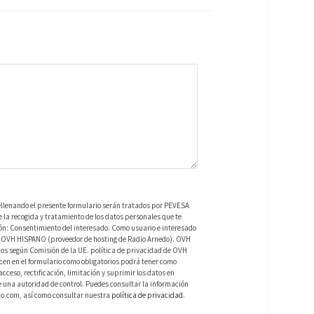
ellenando el presente formulario serán tratados por PEVESA
a recogida y tratamiento de los datos personales que te
ión: Consentimiento del interesado. Como usuario e interesado
 de OVH HISPANO (proveedor de hosting de Radio Arnedo). OVH
os según Comisión de la UE. política de privacidad de OVH
en en el formulario como obligatorios podrá tener como
ceso, rectificación, limitación y suprimir los datos en
una autoridad de control. Puedes consultar la información
do.com, así como consultar nuestra
política de privacidad
.