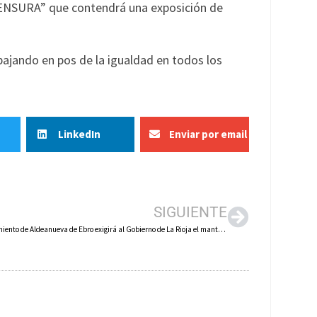
o “CENSURA” que contendrá una exposición de
ajando en pos de la igualdad en todos los
LinkedIn
Enviar por email
SIGUIENTE
El Ayuntamiento de Aldeanueva de Ebro exigirá al Gobierno de La Rioja el mantenimiento del servicio de Urgencias los fines de semana y festivos