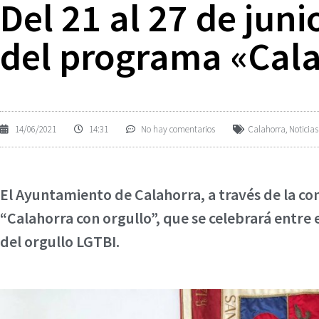
Del 21 al 27 de jun
del programa «Cala
14/06/2021
14:31
No hay comentarios
Calahorra
,
Noticias
El Ayuntamiento de Calahorra, a través de la co
“Calahorra con orgullo”, que se celebrará entre el
del orgullo LGTBI.