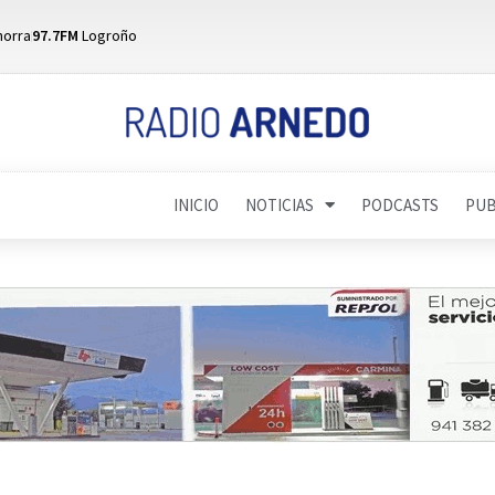
horra
97.7FM
Logroño
INICIO
NOTICIAS
PODCASTS
PUB