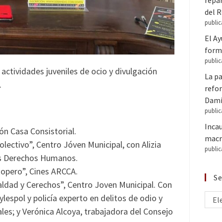
repar
del 
public
El A
forma
public
actividades juveniles de ocio y divulgación
La pa
.
refor
Dam
public
Inca
ón Casa Consistorial.
macr
Colectivo”, Centro Jóven Municipal, con Alizia
public
los Derechos Humanos.
 Ropero”, Cines ARCCA.
Se
aldad y Cerechos”, Centro Joven Municipal. Con
lespol y policía experto en delitos de odio y
El
ales; y Verónica Alcoya, trabajadora del Consejo