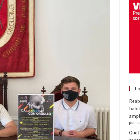
Lo
Reabr
habit
ampl
public
Quel 