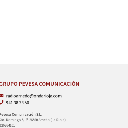
GRUPO PEVESA COMUNICACIÓN
radioarnedo@ondarioja.com
941 38 33 50
Pevesa Comunicación S.L.
Sto. Domingo 5, 3º 26580 Arnedo (La Rioja)
B26264101