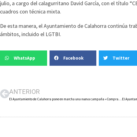
julio, a cargo del calagurritano David García, con el títul
cuadros con técnica mixta.
De esta manera, el Ayuntamiento de Calahorra continúa trab
ámbitos, incluido el LGTBI.
WhatsApp
Facebook
Twitter
ANTERIOR
El Ayuntamiento de Calahorra pone en marcha una nueva campaña «Compra y aparca» que regalará 300.000 minutos de aparcamiento gratuito