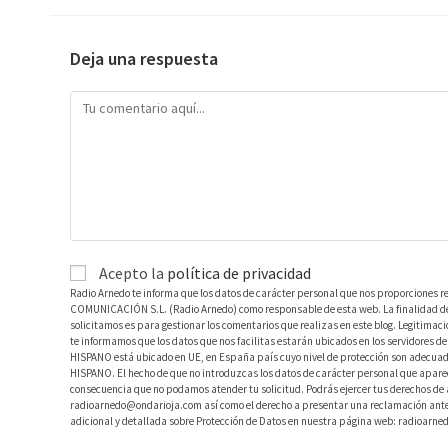
Deja una respuesta
Acepto la
política de privacidad
Radio Arnedo te informa que los datos de carácter personal que nos proporciones r
COMUNICACIÓN S.L. (Radio Arnedo) como responsable de esta web. La finalidad de l
solicitamos es para gestionar los comentarios que realizas en este blog. Legitimac
te informamos que los datos que nos facilitas estarán ubicados en los servidores
HISPANO está ubicado en UE, en España país cuyo nivel de protección son adecuad
HISPANO. El hecho de que no introduzcas los datos de carácter personal que aparec
consecuencia que no podamos atender tu solicitud. Podrás ejercer tus derechos de ac
radioarnedo@ondarioja.com así como el derecho a presentar una reclamación ante 
adicional y detallada sobre Protección de Datos en nuestra página web: radioarne