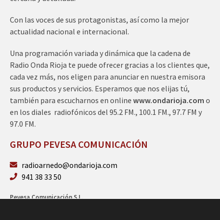
Con las voces de sus protagonistas, así como la mejor
actualidad nacional e internacional.
Una programación variada y dinámica que la cadena de
Radio Onda Rioja te puede ofrecer gracias a los clientes que,
cada vez más, nos eligen para anunciar en nuestra emisora
sus productos y servicios. Esperamos que nos elijas tú,
también para escucharnos en online
www.ondarioja.com
o
en los diales radiofónicos del 95.2 FM., 100.1 FM., 97.7 FM y
97.0 FM.
GRUPO PEVESA COMUNICACIÓN
radioarnedo@ondarioja.com
941 38 33 50
Pevesa Comunicación S.L.
Sto. Domingo 5, 3º 26580 Arnedo (La Rioja)
B26264101