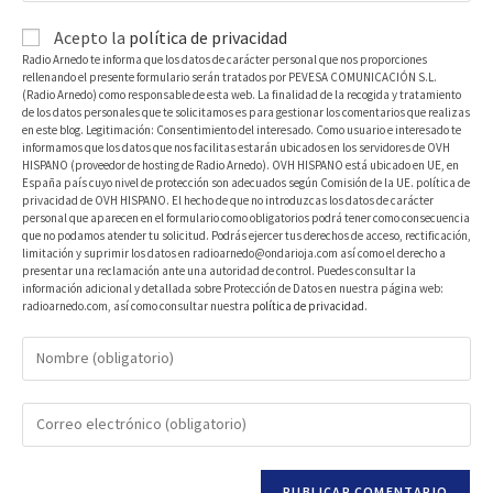
Acepto la
política de privacidad
Radio Arnedo te informa que los datos de carácter personal que nos proporciones
rellenando el presente formulario serán tratados por PEVESA COMUNICACIÓN S.L.
(Radio Arnedo) como responsable de esta web. La finalidad de la recogida y tratamiento
de los datos personales que te solicitamos es para gestionar los comentarios que realizas
en este blog. Legitimación: Consentimiento del interesado. Como usuario e interesado te
informamos que los datos que nos facilitas estarán ubicados en los servidores de OVH
HISPANO (proveedor de hosting de Radio Arnedo). OVH HISPANO está ubicado en UE, en
España país cuyo nivel de protección son adecuados según Comisión de la UE. política de
privacidad de OVH HISPANO. El hecho de que no introduzcas los datos de carácter
personal que aparecen en el formulario como obligatorios podrá tener como consecuencia
que no podamos atender tu solicitud. Podrás ejercer tus derechos de acceso, rectificación,
limitación y suprimir los datos en radioarnedo@ondarioja.com así como el derecho a
presentar una reclamación ante una autoridad de control. Puedes consultar la
información adicional y detallada sobre Protección de Datos en nuestra página web:
radioarnedo.com, así como consultar nuestra
política de privacidad
.