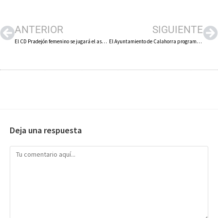
ANTERIOR
SIGUIENTE
El CD Pradejón femenino se jugará el ascenso a la Liga Reto ante el UD Viera de Las Palmas de Gran Canaria
El Ayuntamiento de Calahorra programa de junio a octubre actividades de ocio y divulgación para los jóvenes
Deja una respuesta