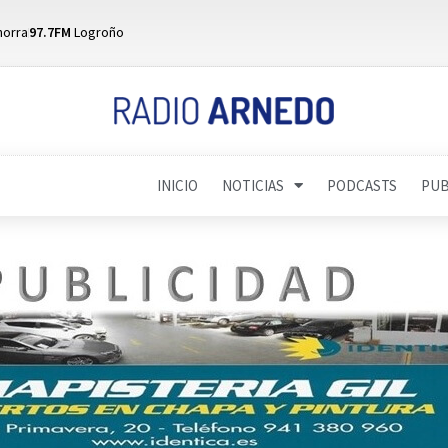
horra
97.7FM
Logroño
INICIO
NOTICIAS
PODCASTS
PUB