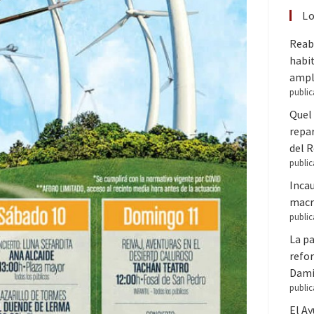
Lo
Reabr
habit
ampl
public
Quel 
repar
del 
public
Inca
macr
public
La pa
refor
Dam
public
El A