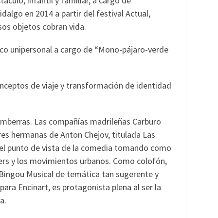
culo, infantil y familiar, a cargo de
lgo en 2014 a partir del festival Actual,
os objetos cobran vida.
irco unipersonal a cargo de “Mono-pájaro-verde
onceptos de viaje y transformación de identidad
gamberras. Las compañías madrileñas Carburo
res hermanas de Anton Chejov, titulada Las
e el punto de vista de la comedia tomando como
ers y los movimientos urbanos. Como colofón,
 Bingou Musical de temática tan sugerente y
para Encinart, es protagonista plena al ser la
a.