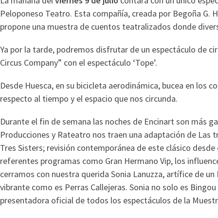
La mañana del
viernes 9 de julio
contará con un único espectá
Peloponeso Teatro. Esta compañía, creada por Begoña G. Hida
propone una muestra de cuentos teatralizados donde divers
Ya por la tarde, podremos disfrutar de un espectáculo de c
Circus Company” con el espectáculo ‘Tope’.
Desde Huesca, en su bicicleta aerodinámica, bucea en los c
respecto al tiempo y el espacio que nos circunda.
Durante el fin de semana las noches de Encinart son más 
Producciones y Rateatro nos traen una adaptación de Las t
Tres Sisters; revisión contemporánea de este clásico desd
referentes programas como Gran Hermano Vip, los influenc
cerramos con nuestra querida Sonia Lanuzza, artífice de un
vibrante como es Perras Callejeras. Sonia no solo es Bingou 
presentadora oficial de todos los espectáculos de la Muestr