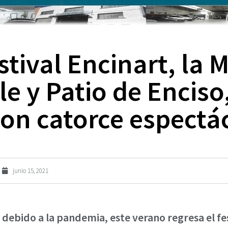
estival Encinart, la 
le y Patio de Enciso
 con catorce espectá
junio 15, 2021
debido a la pandemia, este verano regresa el fes