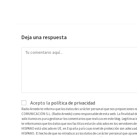
Deja una respuesta
Acepto la
política de privacidad
Radio Arnedo te informa que los datos de carácter personal que nos proporciones r
COMUNICACIÓN S.L. (Radio Arnedo) como responsable de esta web. La finalidad de l
solicitamos es para gestionar los comentarios que realizas en este blog. Legitimac
te informamos que los datos que nos facilitas estarán ubicados en los servidores
HISPANO está ubicado en UE, en España país cuyo nivel de protección son adecuad
HISPANO. El hecho de que no introduzcas los datos de carácter personal que aparec