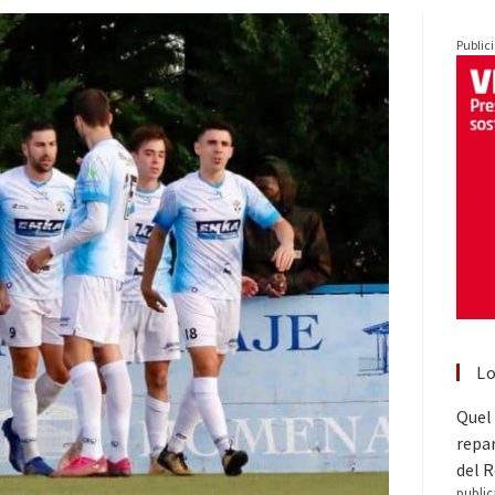
Public
Lo
Quel 
repar
del 
public