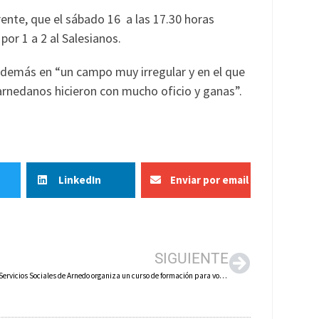
rente, que el sábado 16 a las 17.30 horas
por 1 a 2 al Salesianos.
 además en “un campo muy irregular y en el que
s arnedanos hicieron con mucho oficio y ganas”.
LinkedIn
Enviar por email
SIGUIENTE
El área de Servicios Sociales de Arnedo organiza un curso de formación para voluntarios que trabajan con personas mayores