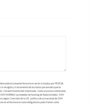
ellenando el presente formulario serán tratados por PEVESA
a recogida y tratamiento de los datos personales que te
ión: Consentimiento del interesado. Como usuario e interesado
 de OVH HISPANO (proveedor de hosting de Radio Arnedo). OVH
os según Comisión de la UE. política de privacidad de OVH
en en el formulario como obligatorios podrá tener como