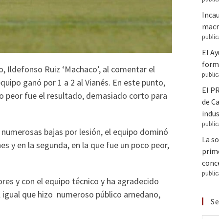
Inca
macr
public
El A
forma
, Ildefonso Ruiz ‘Machaco’, al comentar el
public
equipo ganó por 1 a 2 al Vianés. En este punto,
El PR
lo peor fue el resultado, demasiado corto para
de C
indus
public
s numerosas bajas por lesión, el equipo dominó
La so
es y en la segunda, en la que fue un poco peor,
prime
conce
public
ores y con el equipo técnico y ha agradecido
l igual que hizo numeroso público arnedano,
Se