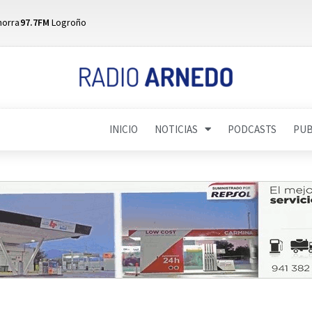
horra
97.7FM
Logroño
INICIO
NOTICIAS
PODCASTS
PUB