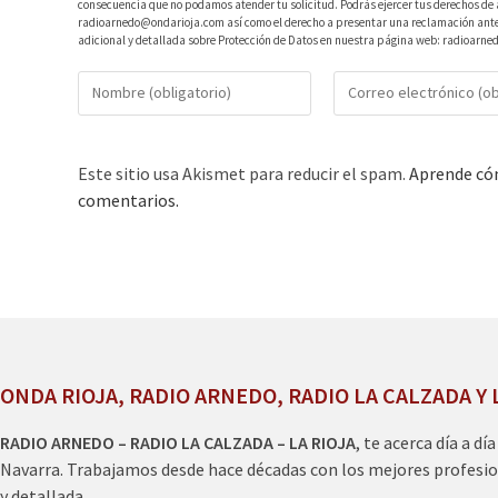
consecuencia que no podamos atender tu solicitud. Podrás ejercer tus derechos de ac
radioarnedo@ondarioja.com así como el derecho a presentar una reclamación ante 
adicional y detallada sobre Protección de Datos en nuestra página web: radioarne
Este sitio usa Akismet para reducir el spam.
Aprende cóm
comentarios.
ONDA RIOJA, RADIO ARNEDO, RADIO LA CALZADA Y 
RADIO ARNEDO – RADIO LA CALZADA – LA RIOJA
, te acerca día a dí
Navarra. Trabajamos desde hace décadas con los mejores profesio
y detallada.