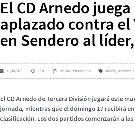
El CD Arnedo juega 
aplazado contra el 
en Sendero al líder,
11/10/2021
15:01
No hay comentarios
Arnedo
,
Deportes
,
F
El CD Arnedo de Tercera División jugará este ma
jornada, mientras que el domingo 17 recibirá en 
clasificación. Los dos partidos comenzarán a las 