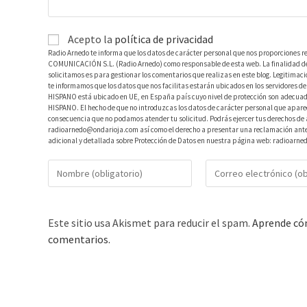
Acepto la
política de privacidad
Radio Arnedo te informa que los datos de carácter personal que nos proporciones r
COMUNICACIÓN S.L. (Radio Arnedo) como responsable de esta web. La finalidad de l
solicitamos es para gestionar los comentarios que realizas en este blog. Legitimac
te informamos que los datos que nos facilitas estarán ubicados en los servidores
HISPANO está ubicado en UE, en España país cuyo nivel de protección son adecuad
HISPANO. El hecho de que no introduzcas los datos de carácter personal que aparec
consecuencia que no podamos atender tu solicitud. Podrás ejercer tus derechos de ac
radioarnedo@ondarioja.com así como el derecho a presentar una reclamación ante 
adicional y detallada sobre Protección de Datos en nuestra página web: radioarne
Este sitio usa Akismet para reducir el spam.
Aprende cóm
comentarios.