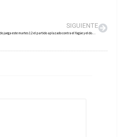
SIGUIENTE
El CD Arnedo juega este martes 12 el partido aplazado contra el Yagüe y el domingo 17 recibirá en Sendero al líder, el Casalarreina