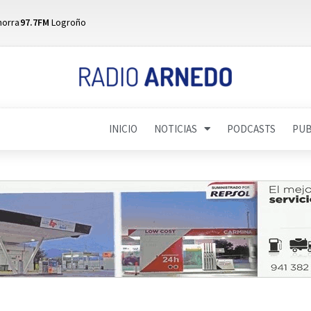
horra
97.7FM
Logroño
INICIO
NOTICIAS
PODCASTS
PUB