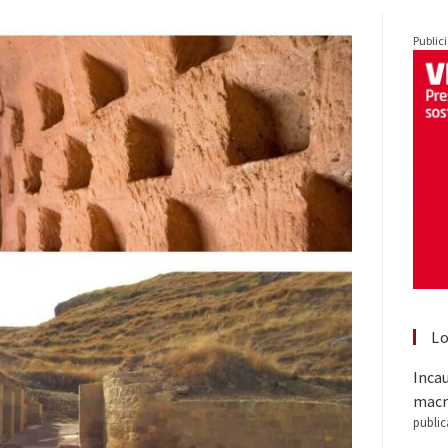
Public
Lo
Inca
macr
public