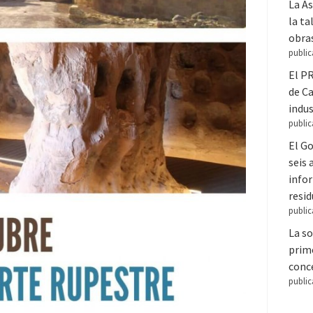
La A
la ta
obra
public
El PR
de C
indus
public
El Go
seis
infor
resi
public
La so
prime
conce
public