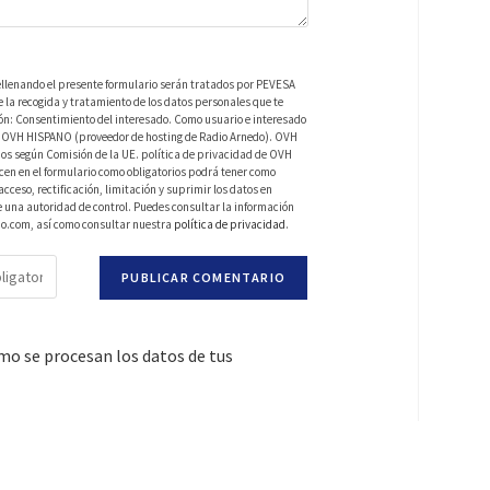
ellenando el presente formulario serán tratados por PEVESA
a recogida y tratamiento de los datos personales que te
ión: Consentimiento del interesado. Como usuario e interesado
 de OVH HISPANO (proveedor de hosting de Radio Arnedo). OVH
os según Comisión de la UE. política de privacidad de OVH
en en el formulario como obligatorios podrá tener como
ceso, rectificación, limitación y suprimir los datos en
una autoridad de control. Puedes consultar la información
do.com, así como consultar nuestra
política de privacidad
.
o se procesan los datos de tus