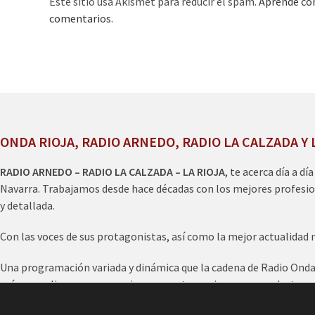
Este sitio usa Akismet para reducir el spam.
Aprende cóm
comentarios.
ONDA RIOJA, RADIO ARNEDO, RADIO LA CALZADA Y 
RADIO ARNEDO – RADIO LA CALZADA – LA RIOJA
, te acerca día a dí
Navarra. Trabajamos desde hace décadas con los mejores profesio
y detallada.
Con las voces de sus protagonistas, así como la mejor actualidad 
Una programación variada y dinámica que la cadena de Radio Onda R
más, nos eligen para anunciar en nuestra emisora sus productos y 
escucharnos en online
www.ondarioja.com
o en los diales radiofó