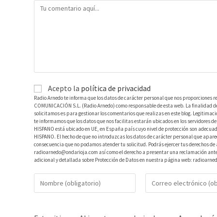
Acepto la
política de privacidad
Radio Arnedo te informa que los datos de carácter personal que nos proporciones r
COMUNICACIÓN S.L. (Radio Arnedo) como responsable de esta web. La finalidad de l
solicitamos es para gestionar los comentarios que realizas en este blog. Legitimac
te informamos que los datos que nos facilitas estarán ubicados en los servidores
HISPANO está ubicado en UE, en España país cuyo nivel de protección son adecuad
HISPANO. El hecho de que no introduzcas los datos de carácter personal que aparec
consecuencia que no podamos atender tu solicitud. Podrás ejercer tus derechos de ac
radioarnedo@ondarioja.com así como el derecho a presentar una reclamación ante 
adicional y detallada sobre Protección de Datos en nuestra página web: radioarne