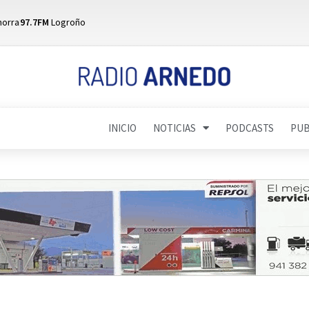
horra
97.7FM
Logroño
INICIO
NOTICIAS
PODCASTS
PUB