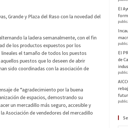
El A
forma
avas, Grande y Plaza del Raso con la novedad del
public
Inca
alternando la ladera semanalmente, con el fin
macr
public
idad de los productos expuestos por los
s lineales el tamaño de todos los puestos
El PR
de C
 aquellos puestos que lo deseen de abrir
indus
han sido coordinadas con la asociación de
public
AICC
rebaj
ensaje de “agradecimiento por la buena
futur
rganización de espacios, demostrando su
public
hacer un mercadillo más seguro, accesible y
a la Asociación de vendedores del mercadillo
Se