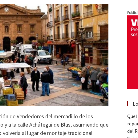
Public
Lo
ción de Vendedores del mercadillo de los
Quel 
repar
o y a la calle Achútegui de Blas, asumiendo que
del 
volvería al lugar de montaje tradicional
public