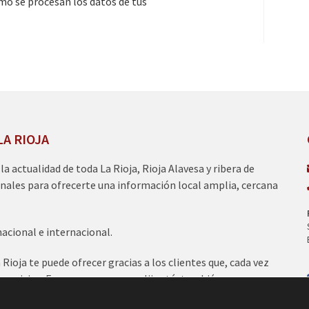
o se procesan los datos de tus
LA RIOJA
a la actualidad de toda La Rioja, Rioja Alavesa y ribera de
nales para ofrecerte una información local amplia, cercana
nacional e internacional.
ioja te puede ofrecer gracias a los clientes que, cada vez
servicios. Esperamos que nos elijas tú, también para
nicos del 95.2 FM., 100.1 FM., 97.7 FM y 97.0 FM.