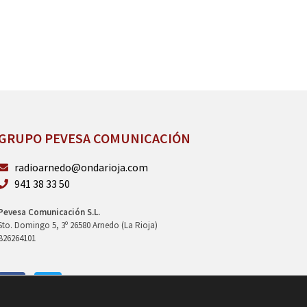
GRUPO PEVESA COMUNICACIÓN
radioarnedo@ondarioja.com
941 38 33 50
Pevesa Comunicación S.L.
Sto. Domingo 5, 3º 26580 Arnedo (La Rioja)
B26264101