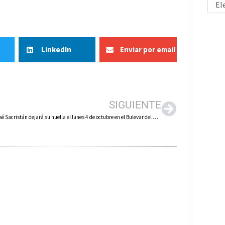
El
LinkedIn
Enviar por email
SIGUIENTE
El actor José Sacristán dejará su huella el lunes 4 de octubre en el Bulevar del Calzado de Arnedo y recibirá el Premio ‘Rafael Azcona’ del Festival de Cine Octubre Corto