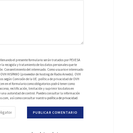
ellenando el presente formulario serán tratados por PEVESA
a recogida y tratamiento de los datos personales que te
ión: Consentimiento del interesado. Como usuario e interesado
 de OVH HISPANO (proveedor de hosting de Radio Arnedo). OVH
os según Comisión de la UE. política de privacidad de OVH
en en el formulario como obligatorios podrá tener como
ceso, rectificación, limitación y suprimir los datos en
una autoridad de control. Puedes consultar la información
do.com, así como consultar nuestra
política de privacidad
.