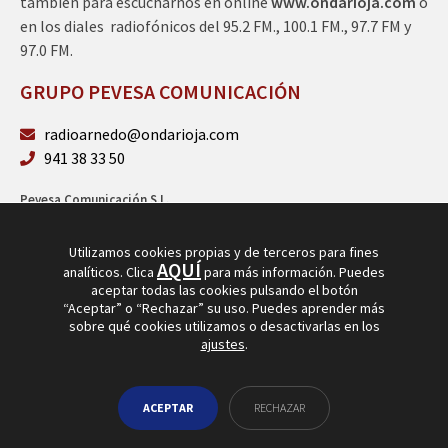
también para escucharnos en online
www.ondarioja.com
o
en los diales radiofónicos del 95.2 FM., 100.1 FM., 97.7 FM y
97.0 FM.
GRUPO PEVESA COMUNICACIÓN
radioarnedo@ondarioja.com
941 38 33 50
Pevesa Comunicación S.L.
Sto. Domingo 5, 3º 26580 Arnedo (La Rioja)
B26264101
Utilizamos cookies propias y de terceros para fines
AQUÍ
analíticos. Clica
para más información. Puedes
aceptar todas las cookies pulsando el botón
“Aceptar” o “Rechazar” su uso. Puedes aprender más
sobre qué cookies utilizamos o desactivarlas en los
ajustes
.
© Copyright 2026
Radio Arnedo
ACEPTAR
RECHAZAR