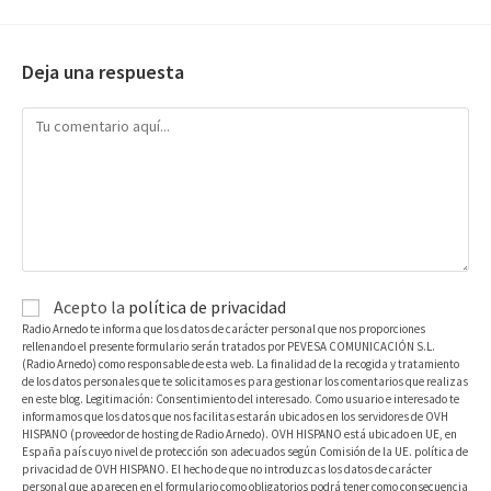
Deja una respuesta
Acepto la
política de privacidad
Radio Arnedo te informa que los datos de carácter personal que nos proporciones
rellenando el presente formulario serán tratados por PEVESA COMUNICACIÓN S.L.
(Radio Arnedo) como responsable de esta web. La finalidad de la recogida y tratamiento
de los datos personales que te solicitamos es para gestionar los comentarios que realizas
en este blog. Legitimación: Consentimiento del interesado. Como usuario e interesado te
informamos que los datos que nos facilitas estarán ubicados en los servidores de OVH
HISPANO (proveedor de hosting de Radio Arnedo). OVH HISPANO está ubicado en UE, en
España país cuyo nivel de protección son adecuados según Comisión de la UE. política de
privacidad de OVH HISPANO. El hecho de que no introduzcas los datos de carácter
personal que aparecen en el formulario como obligatorios podrá tener como consecuencia