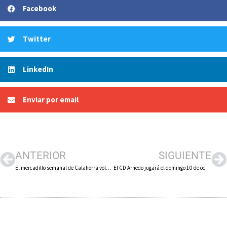
Facebook
Twitter
LinkedIn
Enviar por email
ANTERIOR
SIGUIENTE
El mercadillo semanal de Calahorra volverá a partir del jueves 7 de octubre a las calles Mártires, Grande, Cavas y plaza del Raso
El CD Arnedo jugará el domingo 10 de octubre contra el Vianés tras empatar a cero contra el Agoncillo en ‘Sendero’