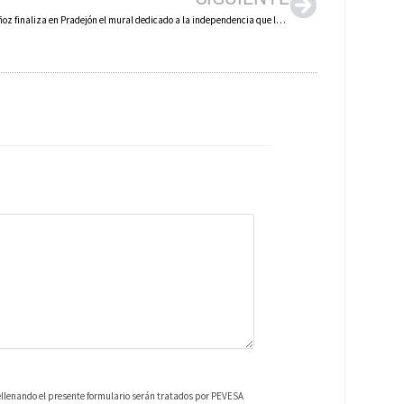
Daniel Muñoz finaliza en Pradejón el mural dedicado a la independencia que la localidad logró en 1803 con respecto a Calahorra
ellenando el presente formulario serán tratados por PEVESA