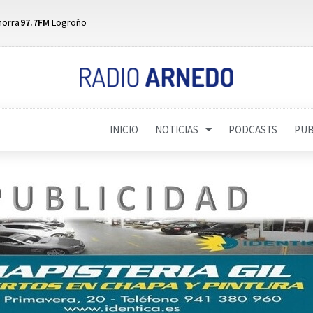
horra
97.7FM
Logroño
INICIO
NOTICIAS
PODCASTS
PUB