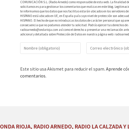
COMUNICACIÓN S.L. (Radio Arnedo) como responsable de esta web. La finalidad de l
solicitamos es para gestionar los comentarios que realizas en este blog. Legitimac
te informamos que los datos que nos facilitas estarán ubicados en los servidores
HISPANO está ubicado en UE, en España país cuyo nivel de protección son adecuad
HISPANO. El hecho de que no introduzcas los datos de carácter personal que aparec
consecuencia que no podamos atender tu solicitud. Podrás ejercer tus derechos de ac
radioarnedo@ondarioja.com así como el derecho a presentar una reclamación ante 
adicional y detallada sobre Protección de Datos en nuestra página web: radioarne
Este sitio usa Akismet para reducir el spam.
Aprende cóm
comentarios.
ONDA RIOJA, RADIO ARNEDO, RADIO LA CALZADA Y 