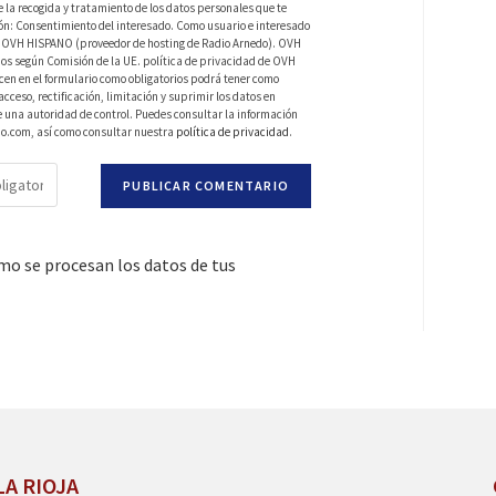
a recogida y tratamiento de los datos personales que te
ión: Consentimiento del interesado. Como usuario e interesado
 de OVH HISPANO (proveedor de hosting de Radio Arnedo). OVH
os según Comisión de la UE. política de privacidad de OVH
en en el formulario como obligatorios podrá tener como
ceso, rectificación, limitación y suprimir los datos en
una autoridad de control. Puedes consultar la información
do.com, así como consultar nuestra
política de privacidad
.
o se procesan los datos de tus
LA RIOJA