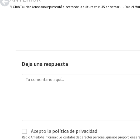
El Club Taurino Arnedano representó al sector de la cultura en el 35 aniversario del Consejo de la Juventud de La Rioja
Deja una respuesta
Acepto la
política de privacidad
Radio Arnedo te informa que los datos de carácter personal que nos proporciones r