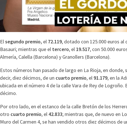
El
segundo premio,
el
72.119
, dotado con 125.000 euros al
Basauri; mientras que el
tercero
, el
19.517
, con 50.000 euro
Almería, Calella (Barcelona) y Granollers (Barcelona).
Estos números han pasado de largo en La Rioja, en donde, si
decir, diez décimos, de un
cuarto premio
, el
91.179
, en la A
ubicada en el número 4 de la calle Vara de Rey de Logroño. E
décimo.
Por otro lado, en el estanco de la calle Bretón de los Herr
otro
cuarto premio
, el
42.833
; mientras que, de nuevo en Lo
Muro del Carmen 4, se han vendido otros diez décimos de u