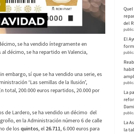
Quel 
repar
del 
public
El A
 décimo, se ha vendido íntegramente en
forma
s al décimo, se ha repartido en Valencia,
public
Reabr
habit
n embargo, sí que se ha vendido una serie, es
ampl
dministración ‘Las semillas de la Ilusión’,
public
n total, 200.000 euros repartidos, 20.000 por
La pa
refor
Dam
eros de Lardero, se ha vendido un décimo del
public
groño, en la Administración número 6 de calle
La A
no de los
quintos
, el
26.711
, 6.000 euros para
la ta