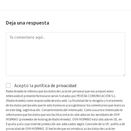
Deja una respuesta
Acepto la
política de privacidad
Radio Arnedo te informa que los datos de carácter personal que nos proporciones
rellenando el presente formulario serán tratados por PEVESA COMUNICACIÓN S.L.
(Radio Arnedo) como responsable de esta web. La finalidad de la recogida y tratamiento
de los datos personales que te solicitamos es para gestionar los comentarios que realizas
en este blog. Legitimación: Consentimiento del interesado. Como usuario e interesado te
informamos que los datos que nos facilitas estarán ubicados en los servidores de OVH
HISPANO (proveedor de hosting de Radio Arnedo). OVH HISPANO está ubicado en UE, en
España país cuyo nivel de protección son adecuados según Comisión de la UE. política de
privacidad de OVH HISPANO. El hecho de que no introduzcas los datos de carácter