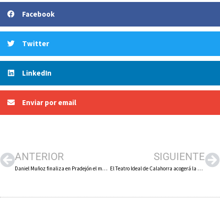
Facebook
Twitter
LinkedIn
Enviar por email
ANTERIOR
SIGUIENTE
Daniel Muñoz finaliza en Pradejón el mural dedicado a la independencia que la localidad logró en 1803 con respecto a Calahorra
El Teatro Ideal de Calahorra acogerá la VII Muestra de Teatro Aficionado en enero y febrero de 2022