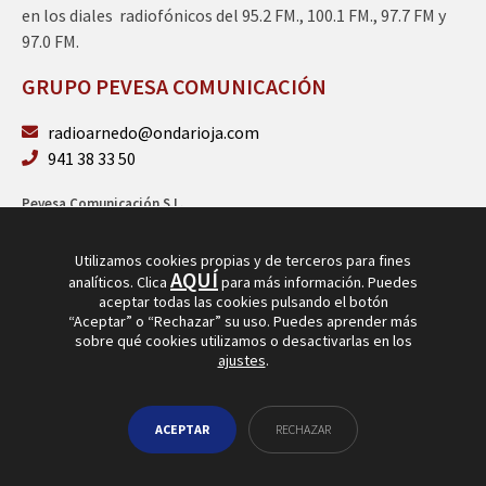
en los diales radiofónicos del 95.2 FM., 100.1 FM., 97.7 FM y
97.0 FM.
GRUPO PEVESA COMUNICACIÓN
radioarnedo@ondarioja.com
941 38 33 50
Pevesa Comunicación S.L.
Sto. Domingo 5, 3º 26580 Arnedo (La Rioja)
B26264101
Utilizamos cookies propias y de terceros para fines
AQUÍ
analíticos. Clica
para más información. Puedes
aceptar todas las cookies pulsando el botón
“Aceptar” o “Rechazar” su uso. Puedes aprender más
sobre qué cookies utilizamos o desactivarlas en los
ajustes
.
© Copyright 2026
Radio Arnedo
ACEPTAR
RECHAZAR