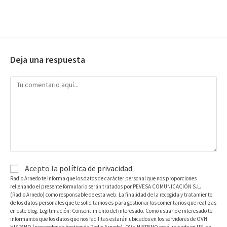
Deja una respuesta
Acepto la
política de privacidad
Radio Arnedo te informa que los datos de carácter personal que nos proporciones
rellenando el presente formulario serán tratados por PEVESA COMUNICACIÓN S.L.
(Radio Arnedo) como responsable de esta web. La finalidad de la recogida y tratamiento
de los datos personales que te solicitamos es para gestionar los comentarios que realizas
en este blog. Legitimación: Consentimiento del interesado. Como usuario e interesado te
informamos que los datos que nos facilitas estarán ubicados en los servidores de OVH
HISPANO (proveedor de hosting de Radio Arnedo). OVH HISPANO está ubicado en UE, en