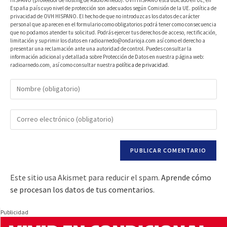
España país cuyo nivel de protección son adecuados según Comisión de la UE. política de
privacidad de OVH HISPANO. El hecho de que no introduzcas los datos de carácter
personal que aparecen en el formulario como obligatorios podrá tener como consecuencia
que no podamos atender tu solicitud. Podrás ejercer tus derechos de acceso, rectificación,
limitación y suprimir los datos en radioarnedo@ondarioja.com así como el derecho a
presentar una reclamación ante una autoridad de control. Puedes consultar la
información adicional y detallada sobre Protección de Datos en nuestra página web:
radioarnedo.com, así como consultar nuestra
política de privacidad
.
Este sitio usa Akismet para reducir el spam.
Aprende cómo
se procesan los datos de tus comentarios.
Publicidad