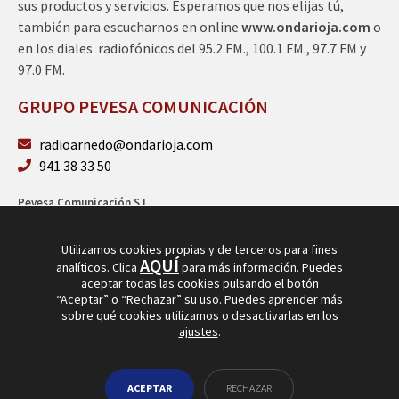
sus productos y servicios. Esperamos que nos elijas tú,
también para escucharnos en online
www.ondarioja.com
o
en los diales radiofónicos del 95.2 FM., 100.1 FM., 97.7 FM y
97.0 FM.
GRUPO PEVESA COMUNICACIÓN
radioarnedo@ondarioja.com
941 38 33 50
Pevesa Comunicación S.L.
Sto. Domingo 5, 3º 26580 Arnedo (La Rioja)
B26264101
Utilizamos cookies propias y de terceros para fines
AQUÍ
analíticos. Clica
para más información. Puedes
aceptar todas las cookies pulsando el botón
“Aceptar” o “Rechazar” su uso. Puedes aprender más
sobre qué cookies utilizamos o desactivarlas en los
ajustes
.
© Copyright 2026
Radio Arnedo
ACEPTAR
RECHAZAR