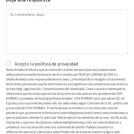
Acepto la
política de privacidad
Radio Arnedo te informa que los datos de carácter personal que nos proporciones
rellenando el presente formulario serán tratados por PEVESA COMUNICACIÓN S.L.
(Radio Arnedo) como responsable de esta web. La finalidad de la recogida y tratamiento
de los datos personales que te solicitamos es para gestionar los comentarios que realizas
en este blog. Legitimación: Consentimiento del interesado. Como usuario e interesado te
informamos que los datos que nos facilitas estarán ubicados en los servidores de OVH
HISPANO (proveedor de hosting de Radio Arnedo). OVH HISPANO está ubicado en UE, en
España país cuyo nivel de protección son adecuados según Comisión de la UE. política de
privacidad de OVH HISPANO. El hecho de que no introduzcas los datos de carácter
personal que aparecen en el formulario como obligatorios podrá tener como consecuencia
que no podamos atender tu solicitud. Podrás ejercer tus derechos de acceso, rectificación,
limitación y suprimir los datos en radioarnedo@ondarioja.com así como el derecho a
presentar una reclamación ante una autoridad de control. Puedes consultar la
información adicional y detallada sobre Protección de Datos en nuestra página web: