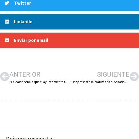
Twitter
LinkedIn
Enviar por email
ANTERIOR
SIGUIENTE
El alcalde señala que el ayuntamiento trabaja para habilitar plazas de aparcamiento en el entorno de la plaza de Vico y Juan Carlos I
El PR presenta iniciativas en el Senado para que las empresas no se tengan que ir de Alfaro por falta de suelo industrial
Deja una respuesta