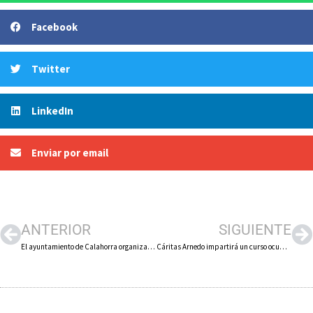
Facebook
Twitter
LinkedIn
Enviar por email
ANTERIOR
SIGUIENTE
El ayuntamiento de Calahorra organiza jornadas sobre ‘Factores de riesgo emergente en menores tras la pandemia’
Cáritas Arnedo impartirá un curso ocupacional de atención básica en el domicilio