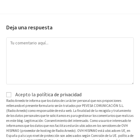
Deja una respuesta
Acepto la
política de privacidad
Radio Arnedo te informa que los datos de carácter personal que nos proporciones
rellenando el presente formulario serán tratados por PEVESA COMUNICACIÓN S.L.
(Radio Arnedo) como responsable de esta web. La finalidad de la recogida y tratamiento
de los datos personales que te solicitamos es para gestionar los comentarios que realizas
en este blog. Legitimación: Consentimiento del interesado. Como usuario e interesado te
informamos que los datos que nos facilitas estarán ubicados en los servidores de OVH
HISPANO (proveedor de hosting de Radio Arnedo). OVH HISPANO está ubicado en UE, en
España país cuyo nivel de protección son adecuados según Comisión de la UE. política de