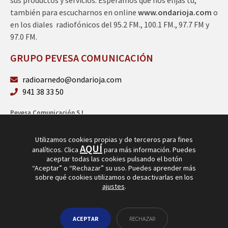
sus productos y servicios. Esperamos que nos elijas tú,
también para escucharnos en online
www.ondarioja.com
o
en los diales radiofónicos del 95.2 FM., 100.1 FM., 97.7 FM y
97.0 FM.
GRUPO PEVESA COMUNICACIÓN
radioarnedo@ondarioja.com
941 38 33 50
Pevesa Comunicación S.L.
Sto. Domingo 5, 3º 26580 Arnedo (La Rioja)
B26264101
Utilizamos cookies propias y de terceros para fines
AQUÍ
analíticos. Clica
para más información. Puedes
aceptar todas las cookies pulsando el botón
“Aceptar” o “Rechazar” su uso. Puedes aprender más
sobre qué cookies utilizamos o desactivarlas en los
ajustes
.
© Copyright 2026
Radio Arnedo
ACEPTAR
RECHAZAR