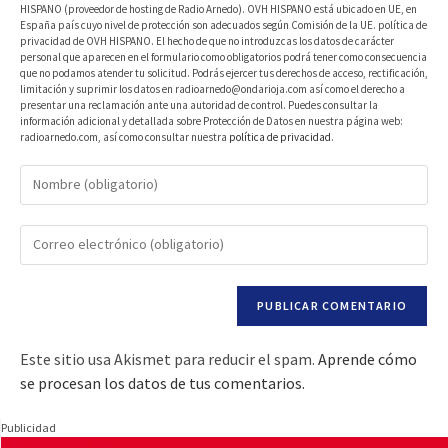
HISPANO (proveedor de hosting de Radio Arnedo). OVH HISPANO está ubicado en UE, en
España país cuyo nivel de protección son adecuados según Comisión de la UE. política de
privacidad de OVH HISPANO. El hecho de que no introduzcas los datos de carácter
personal que aparecen en el formulario como obligatorios podrá tener como consecuencia
que no podamos atender tu solicitud. Podrás ejercer tus derechos de acceso, rectificación,
limitación y suprimir los datos en radioarnedo@ondarioja.com así como el derecho a
presentar una reclamación ante una autoridad de control. Puedes consultar la
información adicional y detallada sobre Protección de Datos en nuestra página web:
radioarnedo.com, así como consultar nuestra
política de privacidad
.
Este sitio usa Akismet para reducir el spam.
Aprende cómo
se procesan los datos de tus comentarios.
Publicidad