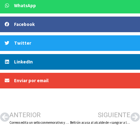
WhatsApp
Facebook
Twitter
LinkedIn
Enviar por email
ANTERIOR
SIGUIENTE
Correos edita un sello conmemorativo y limitado por el 25 aniversario de la refundación de la Cofradía de la Vera Cruz de Herce
Beltrán acusa al alcalde de «sangrar a los arnedanos» y García le pide que «juegue limpio»