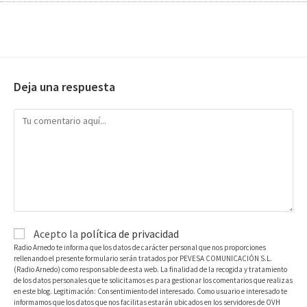
Deja una respuesta
Acepto la
política de privacidad
Radio Arnedo te informa que los datos de carácter personal que nos proporciones
rellenando el presente formulario serán tratados por PEVESA COMUNICACIÓN S.L.
(Radio Arnedo) como responsable de esta web. La finalidad de la recogida y tratamiento
de los datos personales que te solicitamos es para gestionar los comentarios que realizas
en este blog. Legitimación: Consentimiento del interesado. Como usuario e interesado te
informamos que los datos que nos facilitas estarán ubicados en los servidores de OVH