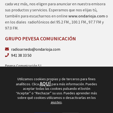
cada vez más, nos eligen para anunciar en nuestra emisora
sus productos y servicios. Esperamos que nos elijas tú,
también para escucharnos en online
www.ondarioja.com
o
en los diales radiofónicos del 95.2 FM., 100.1 FM., 97.7 FM y
97.0 FM.
GRUPO PEVESA COMUNICACIÓN
radioarnedo@ondarioja.com
941 38 33 50
Pevesa Comunicación S.L.
Sto. Domingo 5, 3º 26580 Arnedo (La Rioja)
B26264101
Utilizamos cookies propias y de terceros para fines
AQUÍ
analíticos. Clica
para más información. Puedes
aceptar todas las cookies pulsando el botón
“Aceptar” o “Rechazar” su uso. Puedes aprender más
sobre qué cookies utilizamos o desactivarlas en los
ajustes
.
© Copyright 2026
Radio Arnedo