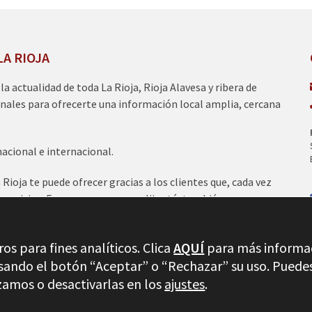
LA RIOJA
a la actualidad de toda La Rioja, Rioja Alavesa y ribera de
nales para ofrecerte una información local amplia, cercana
nacional e internacional.
ioja te puede ofrecer gracias a los clientes que, cada vez
servicios. Esperamos que nos elijas tú, también para
nicos del 95.2 FM., 100.1 FM., 97.7 FM y 97.0 FM.
os para fines analíticos. Clica
AQUÍ
para más informa
lsando el botón “Aceptar” o “Rechazar” su uso. Puede
Inicio
Aviso legal
Política de
zamos o desactivarlas en los
ajustes
.