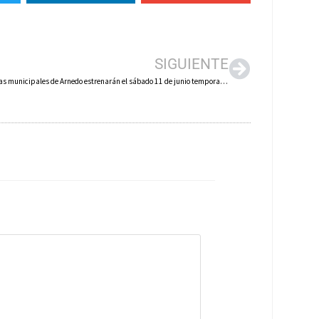
SIGUIENTE
Las piscinas municipales de Arnedo estrenarán el sábado 11 de junio temporada de verano y la nueva piscina recreativa