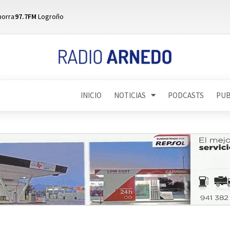
horra
97.7FM
Logroño
INICIO
NOTICIAS
PODCASTS
PUB