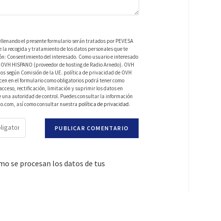
ellenando el presente formulario serán tratados por PEVESA
a recogida y tratamiento de los datos personales que te
ión: Consentimiento del interesado. Como usuario e interesado
 de OVH HISPANO (proveedor de hosting de Radio Arnedo). OVH
os según Comisión de la UE. política de privacidad de OVH
en en el formulario como obligatorios podrá tener como
ceso, rectificación, limitación y suprimir los datos en
una autoridad de control. Puedes consultar la información
do.com, así como consultar nuestra
política de privacidad
.
o se procesan los datos de tus