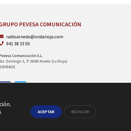
GRUPO PEVESA COMUNICACIÓN
radioarnedo@ondarioja.com
941 38 33 50
Pevesa Comunicación S.L.
Sto. Domingo 5, 3º 26580 Arnedo (La Rioja)
B26264101
ción.
s
ACEPTAR
RECHAZAR
 privacidad
Política de cookies
Ajustes cookies
Contacto