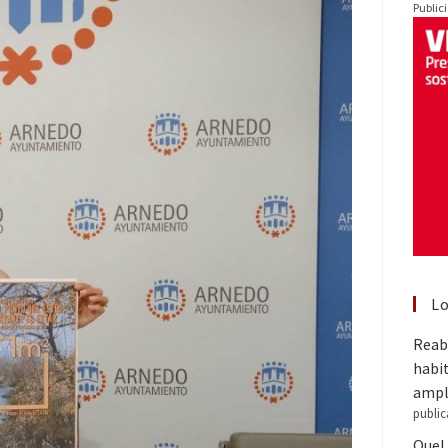
Public
Lo
Reabr
habit
ampl
public
Quel 