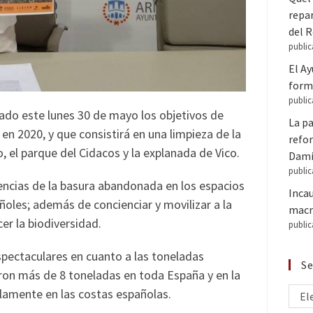
repar
del 
public
El A
forma
public
cado este lunes 30 de mayo los objetivos de
La pa
 en 2020, y que consistirá en una limpieza de la
refor
, el parque del Cidacos y la explanada de Vico.
Dam
public
encias de la basura abandonada en los espacios
Inca
ñoles; además de concienciar y movilizar a la
macr
er la biodiversidad.
public
pectaculares en cuanto a las toneladas
Se
aron más de 8 toneladas en toda España y en la
lamente en las costas españolas.
El