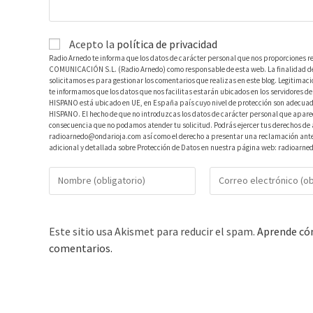
Acepto la
política de privacidad
Radio Arnedo te informa que los datos de carácter personal que nos proporciones r
COMUNICACIÓN S.L. (Radio Arnedo) como responsable de esta web. La finalidad de l
solicitamos es para gestionar los comentarios que realizas en este blog. Legitimac
te informamos que los datos que nos facilitas estarán ubicados en los servidores
HISPANO está ubicado en UE, en España país cuyo nivel de protección son adecuad
HISPANO. El hecho de que no introduzcas los datos de carácter personal que aparec
consecuencia que no podamos atender tu solicitud. Podrás ejercer tus derechos de ac
radioarnedo@ondarioja.com así como el derecho a presentar una reclamación ante 
adicional y detallada sobre Protección de Datos en nuestra página web: radioarne
Este sitio usa Akismet para reducir el spam.
Aprende cóm
comentarios.