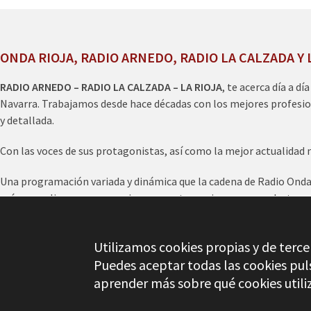
ONDA RIOJA, RADIO ARNEDO, RADIO LA CALZADA Y 
RADIO ARNEDO – RADIO LA CALZADA – LA RIOJA
, te acerca día a dí
Navarra. Trabajamos desde hace décadas con los mejores profesio
y detallada.
Con las voces de sus protagonistas, así como la mejor actualidad 
Una programación variada y dinámica que la cadena de Radio Onda R
más, nos eligen para anunciar en nuestra emisora sus productos y 
escucharnos en online
www.ondarioja.com
o en los diales radiofó
Utilizamos cookies propias y de tercer
Puedes aceptar todas las cookies pu
© Copyright 2026
Radio Arnedo
aprender más sobre qué cookies utili