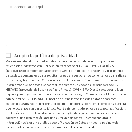
Acepto la
política de privacidad
Radio Arnedo te informa que los datos de carácter personal que nos proporciones
rellenando el presente formulario serán tratados por PEVESA COMUNICACIÓN S.L.
(Radio Arnedo) como responsable de esta web. La finalidad de la recogida y tratamiento
de los datos personales que te solicitamos es para gestionar los comentarios que realizas
en este blog. Legitimación: Consentimiento del interesado. Como usuario e interesado te
informamos que los datos que nos facilitas estarán ubicados en los servidores de OVH
HISPANO (proveedor de hosting de Radio Arnedo). OVH HISPANO está ubicado en UE, en
España país cuyo nivel de protección son adecuados según Comisión de la UE. política de
privacidad de OVH HISPANO. El hecho de que no introduzcas los datos de carácter
personal que aparecen en el formulario como obligatorios podrá tener como consecuencia
que no podamos atender tu solicitud. Podrás ejercer tus derechos de acceso, rectificación,
limitación y suprimir los datos en radioarnedo@ondarioja.com así como el derecho a
presentar una reclamación ante una autoridad de control. Puedes consultar la
información adicional y detallada sobre Protección de Datos en nuestra página web:
radioarnedo.com, así como consultar nuestra
política de privacidad
.