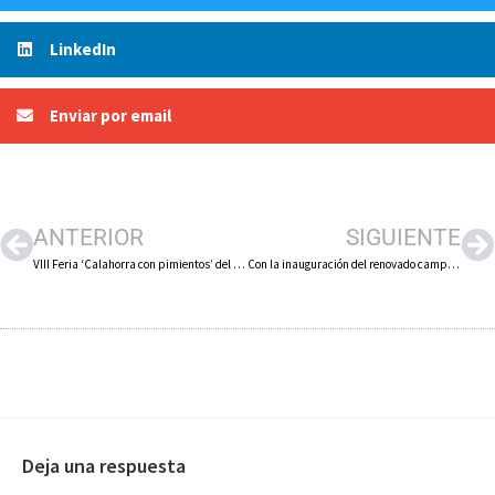
LinkedIn
Enviar por email
ANTERIOR
SIGUIENTE
VIII Feria ‘Calahorra con pimientos’ del 22 al 25 de septiembre
Con la inauguración del renovado campo de fútbol anexo 11 se ha abierto el XXVI Torneo ‘Arnedo Cup. Ciudad del Calzado’
Deja una respuesta