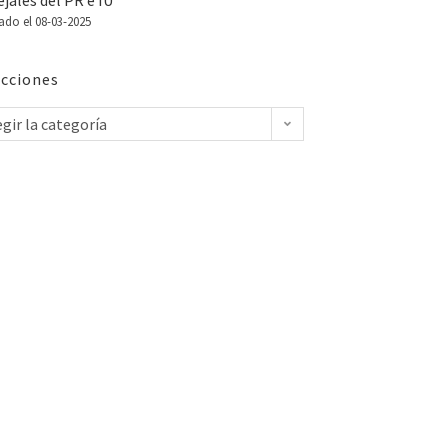
jales del PR e IU
ado el 08-03-2025
cciones
egir la categoría