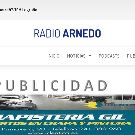
horra
97.7FM
Logroño
INICIO
NOTICIAS
PODCASTS
PUB