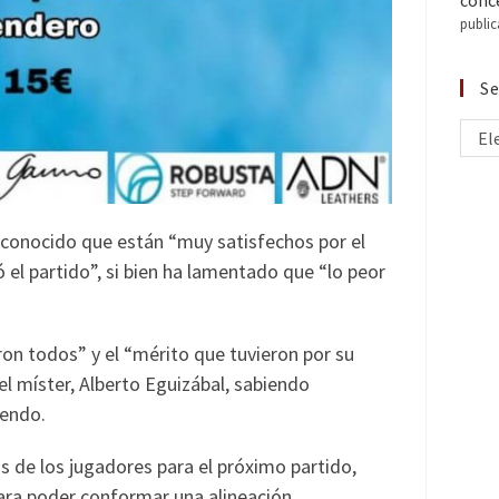
conce
public
Se
El
reconocido que están “muy satisfechos por el
 el partido”, si bien ha lamentado que “lo peor
on todos” y el “mérito que tuvieron por su
el míster, Alberto Eguizábal, sabiendo
iendo.
s de los jugadores para el próximo partido,
para poder conformar una alineación