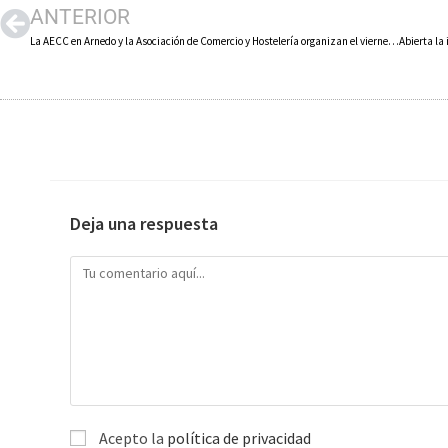
ANTERIOR
La AECC en Arnedo y la Asociación de Comercio y Hostelería organizan el viernes 14 una jornada de fiesta y concienciación contra el cáncer de mama
Deja una respuesta
Acepto la
política de privacidad