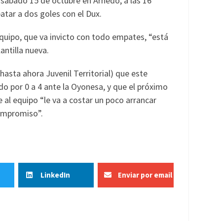
o sábado 15 de octubre en Arnedo, a las 16
tar a dos goles con el Dux.
equipo, que va invicto con todo empates, “está
antilla nueva.
hasta ahora Juvenil Territorial) que este
o por 0 a 4 ante la Oyonesa, y que el próximo
 al equipo “le va a costar un poco arrancar
compromiso”.
LinkedIn
Enviar por email