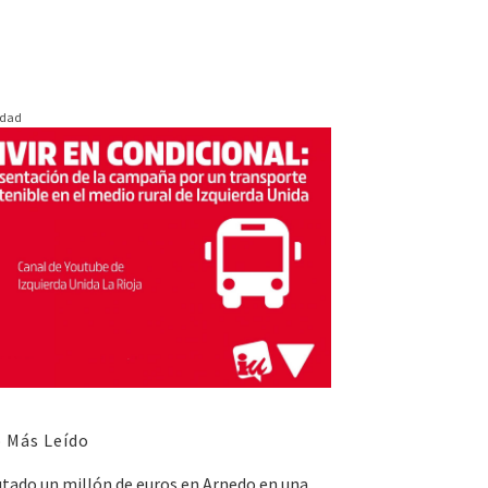
idad
 Más Leído
utado un millón de euros en Arnedo en una