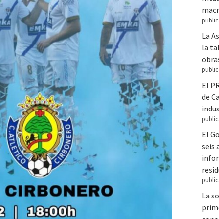
macr
public
La A
la ta
obra
public
El PR
de C
indus
public
El Go
seis
infor
resi
public
La so
prime