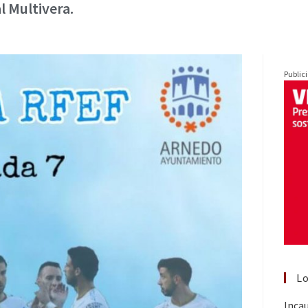
l Multivera.
Public
Lo
Inca