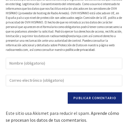
en este blog. Legitimación: Consentimiento del interesado. Como usuario e interesado te
informamos que los datos que nos facilitas estarán ubicados en los servidores de OVH
HISPANO (proveedor de hosting de Radio Arnedo). OVH HISPANO está ubicado en UE, en
España país cuyo nivel de protección son adecuados según Comisión de la UE. política de
privacidad de OVH HISPANO. El hecho de que no introduzcas los datos de carácter
personal que aparecen en el formulario como obligatorios podrá tener como consecuencia
que no podamos atender tu solicitud. Podrás ejercer tus derechos de acceso, rectificación,
limitación y suprimir los datos en radioarnedo@ondarioja.com así como el derecho a
presentar una reclamación ante una autoridad de control. Puedes consultar la
información adicional y detallada sobre Protección de Datos en nuestra página web:
radioarnedo.com, así como consultar nuestra
política de privacidad
.
Este sitio usa Akismet para reducir el spam.
Aprende cómo
se procesan los datos de tus comentarios.