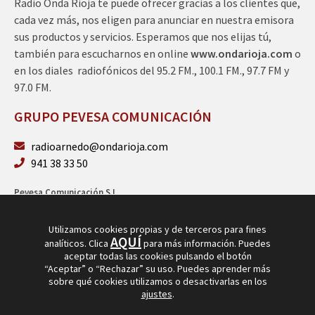
Radio Onda Rioja te puede ofrecer gracias a los clientes que,
cada vez más, nos eligen para anunciar en nuestra emisora
sus productos y servicios. Esperamos que nos elijas tú,
también para escucharnos en online
www.ondarioja.com
o
en los diales radiofónicos del 95.2 FM., 100.1 FM., 97.7 FM y
97.0 FM.
GRUPO PEVESA COMUNICACIÓN
radioarnedo@ondarioja.com
941 38 33 50
Pevesa Comunicación S.L.
Sto. Domingo 5, 3º 26580 Arnedo (La Rioja)
B26264101
Utilizamos cookies propias y de terceros para fines
AQUÍ
analíticos. Clica
para más información. Puedes
aceptar todas las cookies pulsando el botón
“Aceptar” o “Rechazar” su uso. Puedes aprender más
sobre qué cookies utilizamos o desactivarlas en los
ajustes
.
© Copyright 2026
Radio Arnedo