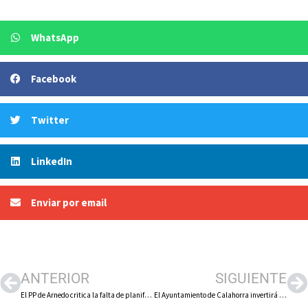
WhatsApp
Facebook
Twitter
LinkedIn
Enviar por email
ANTERIOR
SIGUIENTE
El PP de Arnedo critica la falta de planificación de las obras de Avenida de Logroño y denuncia el perjuicio que causan a empresas y trabajadores
El Ayuntamiento de Calahorra invertirá cerca de 60.000 euros en restaurar 28 documentos históricos del archivo municipal