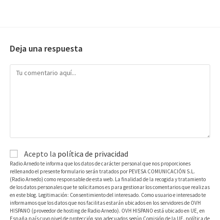
Deja una respuesta
Acepto la
política de privacidad
Radio Arnedo te informa que los datos de carácter personal que nos proporciones
rellenando el presente formulario serán tratados por PEVESA COMUNICACIÓN S.L.
(Radio Arnedo) como responsable de esta web. La finalidad de la recogida y tratamiento
de los datos personales que te solicitamos es para gestionar los comentarios que realizas
en este blog. Legitimación: Consentimiento del interesado. Como usuario e interesado te
informamos que los datos que nos facilitas estarán ubicados en los servidores de OVH
HISPANO (proveedor de hosting de Radio Arnedo). OVH HISPANO está ubicado en UE, en
España país cuyo nivel de protección son adecuados según Comisión de la UE. política de