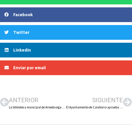
Facebook
Twitter
LinkedIn
Enviar por email
ANTERIOR
SIGUIENTE
La biblioteca municipal de Arnedo organiza un taller de animación a la lectura para niños de 6 a 12 años
El Ayuntamiento de Calahorra aprueba el expediente para contratar el próximo festival ‘Kalagurrirock’ previsto el 22 de abril en la carpa del Silo