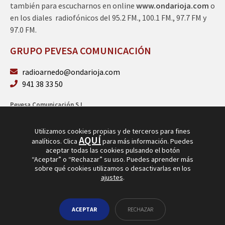
también para escucharnos en online
www.ondarioja.com
o
en los diales radiofónicos del 95.2 FM., 100.1 FM., 97.7 FM y
97.0 FM.
GRUPO PEVESA COMUNICACIÓN
radioarnedo@ondarioja.com
941 38 33 50
Pevesa Comunicación S.L.
Sto. Domingo 5, 3º 26580 Arnedo (La Rioja)
B26264101
Utilizamos cookies propias y de terceros para fines
AQUÍ
analíticos. Clica
para más información. Puedes
aceptar todas las cookies pulsando el botón
“Aceptar” o “Rechazar” su uso. Puedes aprender más
sobre qué cookies utilizamos o desactivarlas en los
ajustes
.
© Copyright 2026
Radio Arnedo
ACEPTAR
RECHAZAR