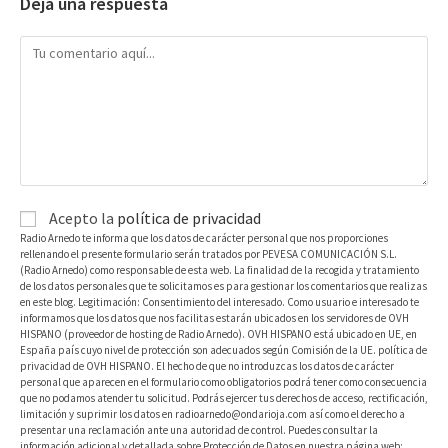
Deja una respuesta
Acepto la
política de privacidad
Radio Arnedo te informa que los datos de carácter personal que nos proporciones
rellenando el presente formulario serán tratados por PEVESA COMUNICACIÓN S.L.
(Radio Arnedo) como responsable de esta web. La finalidad de la recogida y tratamiento
de los datos personales que te solicitamos es para gestionar los comentarios que realizas
en este blog. Legitimación: Consentimiento del interesado. Como usuario e interesado te
informamos que los datos que nos facilitas estarán ubicados en los servidores de OVH
HISPANO (proveedor de hosting de Radio Arnedo). OVH HISPANO está ubicado en UE, en
España país cuyo nivel de protección son adecuados según Comisión de la UE. política de
privacidad de OVH HISPANO. El hecho de que no introduzcas los datos de carácter
personal que aparecen en el formulario como obligatorios podrá tener como consecuencia
que no podamos atender tu solicitud. Podrás ejercer tus derechos de acceso, rectificación,
limitación y suprimir los datos en radioarnedo@ondarioja.com así como el derecho a
presentar una reclamación ante una autoridad de control. Puedes consultar la
información adicional y detallada sobre Protección de Datos en nuestra página web: