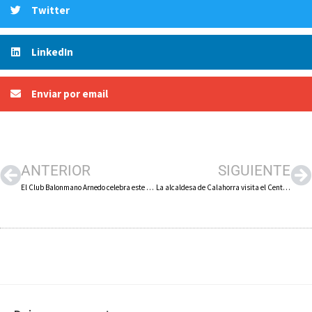
Twitter
LinkedIn
Enviar por email
ANTERIOR
SIGUIENTE
El Club Balonmano Arnedo celebra este sábado 7 de octubre Jornadas de Puertas Abiertas
La alcaldesa de Calahorra visita el Centro de Atención Diurna Áncora, que presta apoyo a 93 personas con discapacidad intelectual