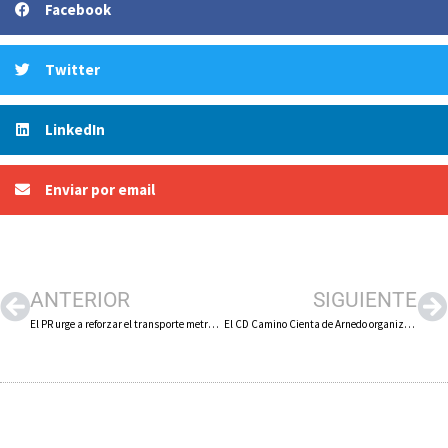
Facebook
Twitter
LinkedIn
Enviar por email
ANTERIOR
SIGUIENTE
El PR urge a reforzar el transporte metropolitano para que los jóvenes puedan acudir a estudiar a Logroño
El CD Camino Cienta de Arnedo organiza este fin de semana del 7 y 8 de octubre su II Torneo de Fútbol Sala ‘Primer Toque’