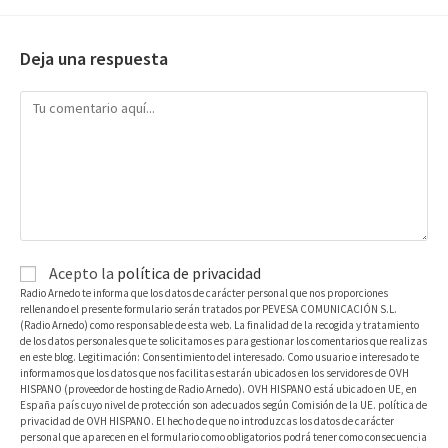
Deja una respuesta
Acepto la
política de privacidad
Radio Arnedo te informa que los datos de carácter personal que nos proporciones
rellenando el presente formulario serán tratados por PEVESA COMUNICACIÓN S.L.
(Radio Arnedo) como responsable de esta web. La finalidad de la recogida y tratamiento
de los datos personales que te solicitamos es para gestionar los comentarios que realizas
en este blog. Legitimación: Consentimiento del interesado. Como usuario e interesado te
informamos que los datos que nos facilitas estarán ubicados en los servidores de OVH
HISPANO (proveedor de hosting de Radio Arnedo). OVH HISPANO está ubicado en UE, en
España país cuyo nivel de protección son adecuados según Comisión de la UE. política de
privacidad de OVH HISPANO. El hecho de que no introduzcas los datos de carácter
personal que aparecen en el formulario como obligatorios podrá tener como consecuencia