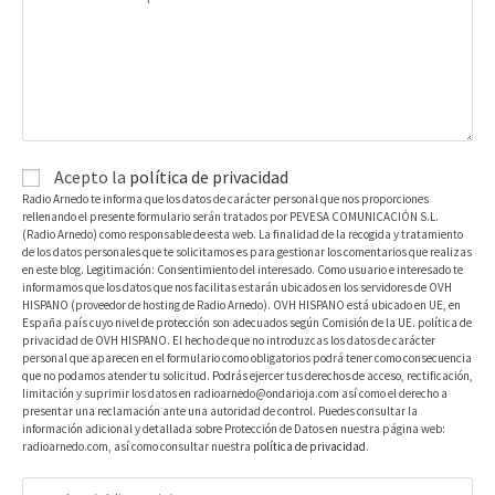
Acepto la
política de privacidad
Radio Arnedo te informa que los datos de carácter personal que nos proporciones
rellenando el presente formulario serán tratados por PEVESA COMUNICACIÓN S.L.
(Radio Arnedo) como responsable de esta web. La finalidad de la recogida y tratamiento
de los datos personales que te solicitamos es para gestionar los comentarios que realizas
en este blog. Legitimación: Consentimiento del interesado. Como usuario e interesado te
informamos que los datos que nos facilitas estarán ubicados en los servidores de OVH
HISPANO (proveedor de hosting de Radio Arnedo). OVH HISPANO está ubicado en UE, en
España país cuyo nivel de protección son adecuados según Comisión de la UE. política de
privacidad de OVH HISPANO. El hecho de que no introduzcas los datos de carácter
personal que aparecen en el formulario como obligatorios podrá tener como consecuencia
que no podamos atender tu solicitud. Podrás ejercer tus derechos de acceso, rectificación,
limitación y suprimir los datos en radioarnedo@ondarioja.com así como el derecho a
presentar una reclamación ante una autoridad de control. Puedes consultar la
información adicional y detallada sobre Protección de Datos en nuestra página web:
radioarnedo.com, así como consultar nuestra
política de privacidad
.