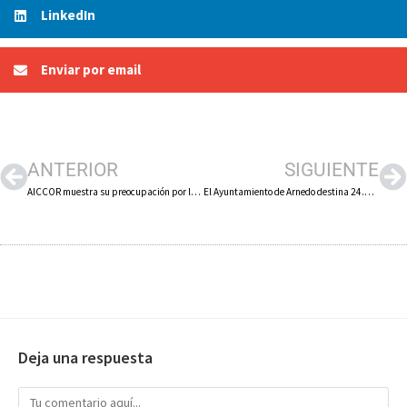
LinkedIn
Enviar por email
ANTERIOR
SIGUIENTE
AICCOR muestra su preocupación por la posible rebaja de la jornada laboral y su inquietud por el futuro del sector del calzado
El Ayuntamiento de Arnedo destina 24.000 euros a sustituir casi un centenar de luminarias en varias calles del casco antiguo
Deja una respuesta