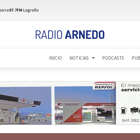
horra
97.7FM
Logroño
INICIO
NOTICIAS
PODCASTS
PUB