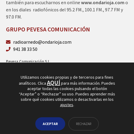
también para escucharnos en online
www.ondarioja.com
o
en los diales radiofónicos del 95.2 FM., 100.1 FM., 97.7 FM y
97.0 FM.
GRUPO PEVESA COMUNICACIÓN
radioarnedo@ondarioja.com
941 38 33 50
Pevesa Comunicación S.L.
Sto. Domingo 5, 3º 26580 Arnedo (La Rioja)
B26264101
Utilizamos cookies propias y de terceros para fines
AQUÍ
analíticos. Clica
para más información. Puedes
aceptar todas las cookies pulsando el botón
“Aceptar” o “Rechazar” su uso. Puedes aprender más
sobre qué cookies utilizamos o desactivarlas en los
ajustes
.
© Copyright 2026
Radio Arnedo
ACEPTAR
RECHAZAR