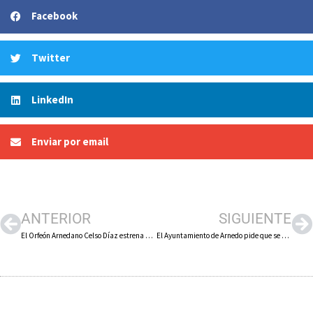
Facebook
Twitter
LinkedIn
Enviar por email
ANTERIOR
SIGUIENTE
El Orfeón Arnedano Celso Díaz estrena una obra dedicada a Santiago Jiménez, director del Museo de Ciencias Naturales
El Ayuntamiento de Arnedo pide que se convoque y constituya cuanto antes el Consejo de Salud de Zona