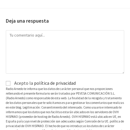
Deja una respuesta
Acepto la
política de privacidad
Radio Arnedo te informa que los datos de carácter personal que nos proporciones
rellenando el presente formulario serán tratados por PEVESA COMUNICACIÓN S.L.
(Radio Arnedo) como responsable de esta web. La finalidad de la recogida y tratamiento
de los datos personales que te solicitamos es para gestionar los comentarios que realizas
en este blog. Legitimación: Consentimiento del interesado. Como usuario e interesado te
informamos que los datos que nos facilitas estarán ubicados en los servidores de OVH
HISPANO (proveedor de hosting de Radio Arnedo). OVH HISPANO está ubicado en UE, en
España país cuyo nivel de protección son adecuados según Comisión de la UE. política de
privacidad de OVH HISPANO. El hecho de que no introduzcas los datos de carácter