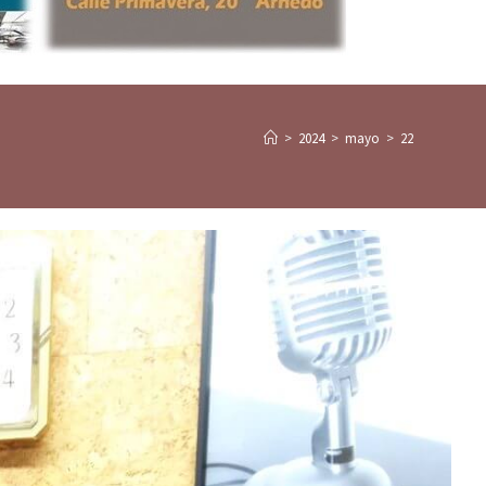
>
2024
>
mayo
>
22