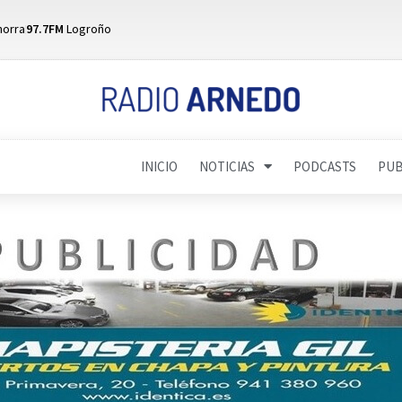
horra
97.7FM
Logroño
INICIO
NOTICIAS
PODCASTS
PUB