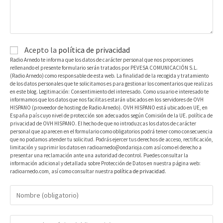
Acepto la
política de privacidad
Radio Arnedo te informa que los datos de carácter personal que nos proporciones
rellenando el presente formulario serán tratados por PEVESA COMUNICACIÓN S.L.
(Radio Arnedo) como responsable de esta web. La finalidad de la recogida y tratamiento
de los datos personales que te solicitamos es para gestionar los comentarios que realizas
en este blog. Legitimación: Consentimiento del interesado. Como usuario e interesado te
informamos que los datos que nos facilitas estarán ubicados en los servidores de OVH
HISPANO (proveedor de hosting de Radio Arnedo). OVH HISPANO está ubicado en UE, en
España país cuyo nivel de protección son adecuados según Comisión de la UE. política de
privacidad de OVH HISPANO. El hecho de que no introduzcas los datos de carácter
personal que aparecen en el formulario como obligatorios podrá tener como consecuencia
que no podamos atender tu solicitud. Podrás ejercer tus derechos de acceso, rectificación,
limitación y suprimir los datos en radioarnedo@ondarioja.com así como el derecho a
presentar una reclamación ante una autoridad de control. Puedes consultar la
información adicional y detallada sobre Protección de Datos en nuestra página web:
radioarnedo.com, así como consultar nuestra
política de privacidad
.