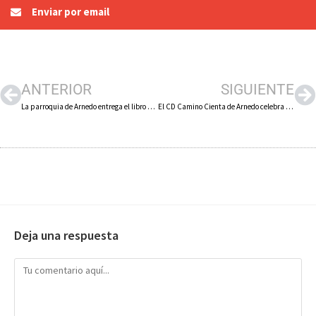
Enviar por email
ANTERIOR
SIGUIENTE
La parroquia de Arnedo entrega el libro sobre Gentico Garrido al Papa Francisco
El CD Camino Cienta de Arnedo celebra este fin de semana su 25 aniversario siendo anfitrión de la fase final de la Copa de Fútbol Sala Federación Riojana de Fútbol
Deja una respuesta