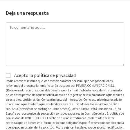
Deja una respuesta
Acepto la
política de privacidad
Radio Arnedo te informa que los datos de carácter personal que nos proporciones
rellenando el presente formulario serán tratados por PEVESA COMUNICACIÓN S.L.
(Radio Arnedo) como responsable de esta web. La finalidad de la recogida y tratamiento
de los datos personales que te solicitamos es para gestionar los comentarios que realizas
en este blog. Legitimación: Consentimiento del interesado. Como usuario e interesado te
informamos que los datos que nos facilitas estarán ubicados en los servidores de OVH
HISPANO (proveedor de hosting de Radio Arnedo). OVH HISPANO está ubicado en UE, en
España país cuyo nivel de protección son adecuados según Comisión de la UE. política de
privacidad de OVH HISPANO. El hecho de que no introduzcas los datos de carácter
personal que aparecen en el formulario como obligatorios podrá tener como consecuencia
que no podamos atender tu solicitud. Podrás ejercer tus derechos de acceso, rectificación,