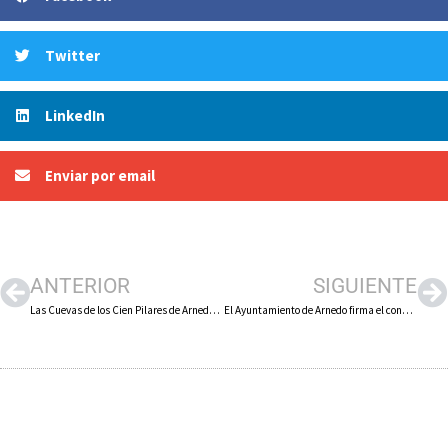
Twitter
LinkedIn
Enviar por email
ANTERIOR
SIGUIENTE
Las Cuevas de los Cien Pilares de Arnedo, premio Iter Vitis a la mejor experiencia relacionada con la arqueología
El Ayuntamiento de Arnedo firma el convenio de colaboración anual con la Fundación Francisca Bretón a la que aporta 9.270 euros