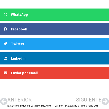
WhatsApp
Facebook
Twitter
LinkedIn
Enviar por email
ANTERIOR
SIGUIENTE
El Centro Fundación Caja Rioja de Arnedo acoge la exposición ‘Pathé Baby en Arnedo’ en el marco del Octubre Corto
Calahorra celebra la primera Feria de la Conserva del 11 al 13 de octubre