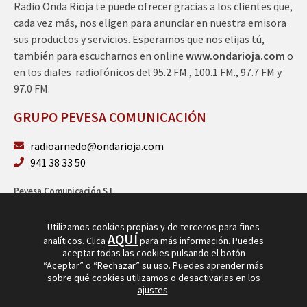
Radio Onda Rioja te puede ofrecer gracias a los clientes que,
cada vez más, nos eligen para anunciar en nuestra emisora
sus productos y servicios. Esperamos que nos elijas tú,
también para escucharnos en online
www.ondarioja.com
o
en los diales radiofónicos del 95.2 FM., 100.1 FM., 97.7 FM y
97.0 FM.
GRUPO PEVESA COMUNICACIÓN
radioarnedo@ondarioja.com
941 38 33 50
Pevesa Comunicación S.L.
Sto. Domingo 5, 3º 26580 Arnedo (La Rioja)
B26264101
Utilizamos cookies propias y de terceros para fines
AQUÍ
analíticos. Clica
para más información. Puedes
aceptar todas las cookies pulsando el botón
“Aceptar” o “Rechazar” su uso. Puedes aprender más
sobre qué cookies utilizamos o desactivarlas en los
ajustes
.