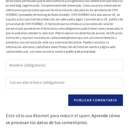
de los datos personales que te solicitamos es para gestionar los comentarios que realizas
en este blog. Legitimación: Consentimiento del interesado. Como usuario e interesado te
informamos que los datos que nos facilitas estarán ubicados en los servidores de OVH
HISPANO (proveedor de hosting de Radio Arnedo). OVH HISPANO está ubicado en UE, en
España país cuyo nivel de protección son adecuados según Comisión de la UE. política de
privacidad de OVH HISPANO. El hecho de que no introduzcas los datos de carácter
personal que aparecen en el formulario como obligatorios podrá tener como consecuencia
que no podamos atender tu solicitud. Podrás ejercer tus derechos de acceso, rectificación,
limitación y suprimir los datos en radioarnedo@ondarioja.com así como el derecho a
presentar una reclamación ante una autoridad de control. Puedes consultar la
información adicional y detallada sobre Protección de Datos en nuestra página web:
radioarnedo.com, así como consultar nuestra
política de privacidad
.
Este sitio usa Akismet para reducir el spam.
Aprende cómo
se procesan los datos de tus comentarios.